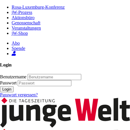
Zum
Rosa-Luxemburg-Konferenz
Inhalt
jW-Prozess
der
Aktionsbüro
Seite
Genossenschaft
Veranstaltungen
jW-Shop
Abo
Spende
Login
Benutzername
Passwort
Login
Passwort vergessen?