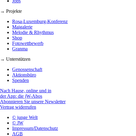
Jobs
→ Projekte
Rosa-Luxemburg-Konferenz
Maigalerie
Melodie & Rhythmus
Shop
Fotowettbewerb
Granma
→ Unterstützen
Genossenschaft
Aktionsbüro
Spenden
Nach Hause, online und in
der App: die jW-Abos
Abonnieren Sie unsere Newsletter
Vertrag widerrufen
© junge Welt
© JW
Impressum/Datenschutz
AGB