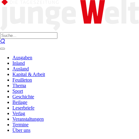
Ausgaben
Inland
Ausland
Kapital & Arbeit
Feuilleton
Thema
Sport
Geschichte
Beilage
Leserbriefe
Verlag
Veranstaltungen
Termine
Über uns