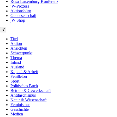
Rosa-Luxemburg-Konferenz
jW-Prozess
Aktionsbüro
Genossenschaft
jW-Shop
Titel
Aktion
Ansichten
Schwerpunkt
Thema
Inland
Ausland
Kapital & Arbeit
Feuilleton
Sport
Politisches Buch
Betrieb & Gewerkschaft
Antifaschismus
Natur & Wissenschaft
Feminismus
Geschichte
Medien