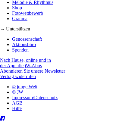
Melodie & Rhythmus
Shop
Fotowettbewerb
Granma
→ Unterstützen
Genossenschaft
Aktionsbüro
Spenden
Nach Hause, online und in
der App: die jW-Abos
Abonnieren Sie unsere Newsletter
Vertrag widerrufen
© junge Welt
© JW
Impressum/Datenschutz
AGB
Hilfe