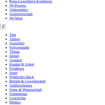
Rosa-Luxemburg-Konferenz
jW-Prozess
Aktionsbüro
Genossenschaft
jW-Shop
Titel
Aktion
Ansichten
Schwerpunkt
Thema
Inland
Ausland
Kapital & Arbeit
Feuilleton
Sport
Politisches Buch
Betrieb & Gewerkschaft
Antifaschismus
Natur & Wissenschaft
Feminismus
Geschichte
Medien