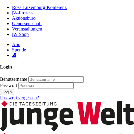
Zum
Rosa-Luxemburg-Konferenz
Inhalt
jW-Prozess
der
Aktionsbüro
Seite
Genossenschaft
Veranstaltungen
jW-Shop
Abo
Spende
Login
Benutzername
Passwort
Login
Passwort vergessen?