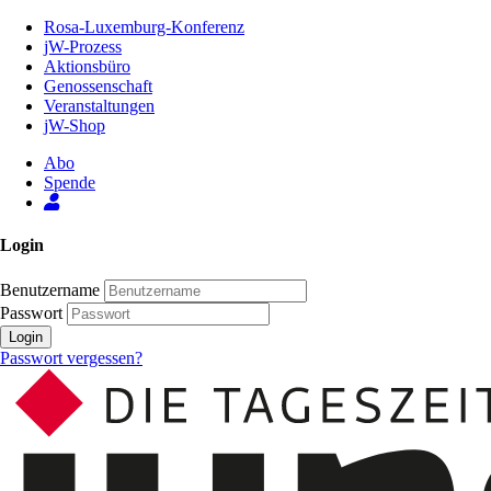
Zum
Rosa-Luxemburg-Konferenz
Inhalt
jW-Prozess
der
Aktionsbüro
Seite
Genossenschaft
Veranstaltungen
jW-Shop
Abo
Spende
Login
Benutzername
Passwort
Login
Passwort vergessen?