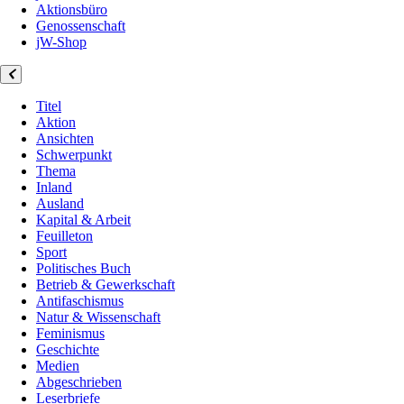
Aktionsbüro
Genossenschaft
jW-Shop
Titel
Aktion
Ansichten
Schwerpunkt
Thema
Inland
Ausland
Kapital & Arbeit
Feuilleton
Sport
Politisches Buch
Betrieb & Gewerkschaft
Antifaschismus
Natur & Wissenschaft
Feminismus
Geschichte
Medien
Abgeschrieben
Leserbriefe