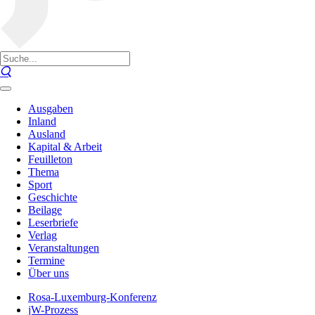
Ausgaben
Inland
Ausland
Kapital & Arbeit
Feuilleton
Thema
Sport
Geschichte
Beilage
Leserbriefe
Verlag
Veranstaltungen
Termine
Über uns
Rosa-Luxemburg-Konferenz
jW-Prozess