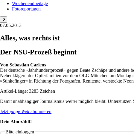
Wochenendbeilage
Fotoreportagen
07.05.2013
Alles, was rechts ist
Der NSU-Prozeß beginnt
Von
Sebastian Carlens
Der deutsche »Jahrhundertprozeß« gegen Beate Zschäpe und andere beg
Nebenklägern der Opferfamilien vor dem OLG München am Montag demon
»Stinkefinger« in Richtung der Fotografen. Renitente, verstockte Neonaz
Artikel-Länge: 3283 Zeichen
Damit unabhängiger Journalismus weiter möglich bleibt: Unterstütze
Jetzt
junge Welt
abonnieren
Dein Abo zählt!
Bitte einloggen