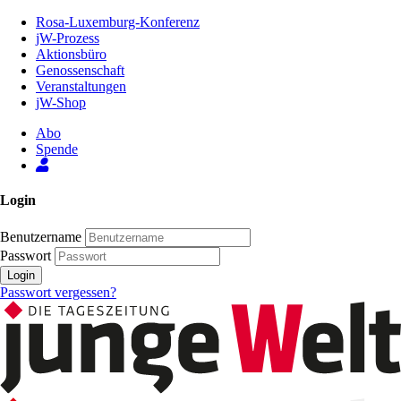
Zum
Rosa-Luxemburg-Konferenz
Inhalt
jW-Prozess
der
Aktionsbüro
Seite
Genossenschaft
Veranstaltungen
jW-Shop
Abo
Spende
Login
Benutzername
Passwort
Login
Passwort vergessen?