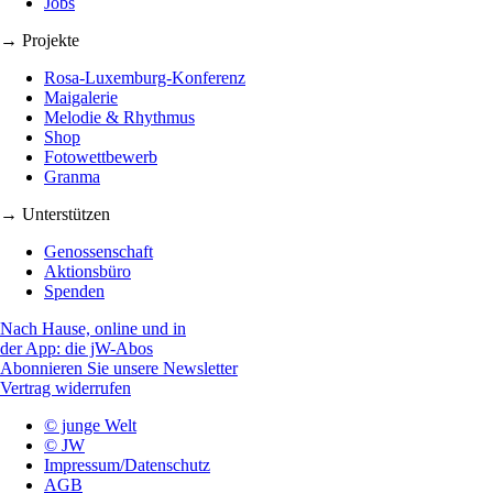
Jobs
→ Projekte
Rosa-Luxemburg-Konferenz
Maigalerie
Melodie & Rhythmus
Shop
Fotowettbewerb
Granma
→ Unterstützen
Genossenschaft
Aktionsbüro
Spenden
Nach Hause, online und in
der App: die jW-Abos
Abonnieren Sie unsere Newsletter
Vertrag widerrufen
© junge Welt
© JW
Impressum/Datenschutz
AGB