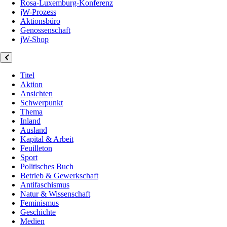
Rosa-Luxemburg-Konferenz
jW-Prozess
Aktionsbüro
Genossenschaft
jW-Shop
Titel
Aktion
Ansichten
Schwerpunkt
Thema
Inland
Ausland
Kapital & Arbeit
Feuilleton
Sport
Politisches Buch
Betrieb & Gewerkschaft
Antifaschismus
Natur & Wissenschaft
Feminismus
Geschichte
Medien