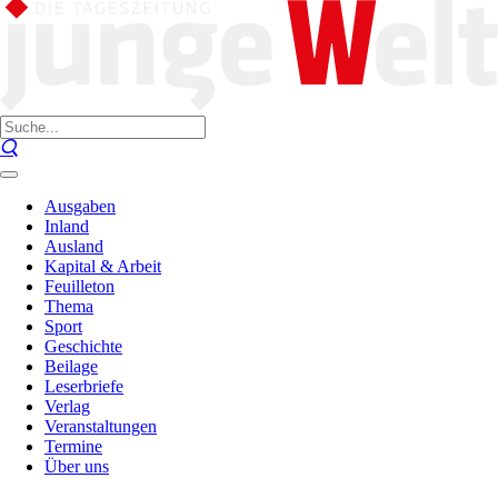
Ausgaben
Inland
Ausland
Kapital & Arbeit
Feuilleton
Thema
Sport
Geschichte
Beilage
Leserbriefe
Verlag
Veranstaltungen
Termine
Über uns