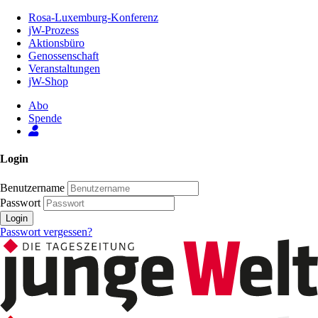
Zum
Rosa-Luxemburg-Konferenz
Inhalt
jW-Prozess
der
Aktionsbüro
Seite
Genossenschaft
Veranstaltungen
jW-Shop
Abo
Spende
Login
Benutzername
Passwort
Login
Passwort vergessen?