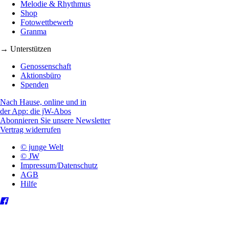
Melodie & Rhythmus
Shop
Fotowettbewerb
Granma
→ Unterstützen
Genossenschaft
Aktionsbüro
Spenden
Nach Hause, online und in
der App: die jW-Abos
Abonnieren Sie unsere Newsletter
Vertrag widerrufen
© junge Welt
© JW
Impressum/Datenschutz
AGB
Hilfe