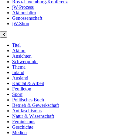
Rosa-Luxemburg-Konferenz
jW-Prozess
Aktionsbüro
Genossenschaft
jW-Shop
Titel
Aktion
Ansichten
Schwerpunkt
Thema
Inland
Ausland
Kapital & Arbeit
Feuilleton
Sport
Politisches Buch
Betrieb & Gewerkschaft
Antifaschismus
Natur & Wissenschaft
Feminismus
Geschichte
Medien