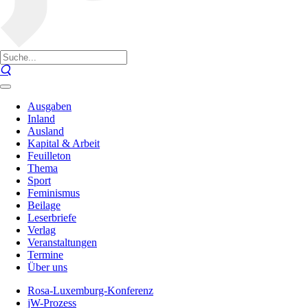
Ausgaben
Inland
Ausland
Kapital & Arbeit
Feuilleton
Thema
Sport
Feminismus
Beilage
Leserbriefe
Verlag
Veranstaltungen
Termine
Über uns
Rosa-Luxemburg-Konferenz
jW-Prozess