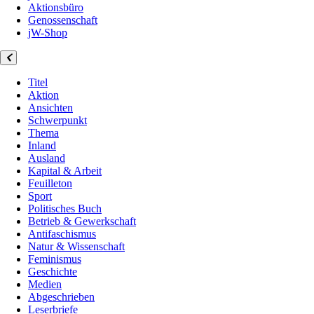
Aktionsbüro
Genossenschaft
jW-Shop
Titel
Aktion
Ansichten
Schwerpunkt
Thema
Inland
Ausland
Kapital & Arbeit
Feuilleton
Sport
Politisches Buch
Betrieb & Gewerkschaft
Antifaschismus
Natur & Wissenschaft
Feminismus
Geschichte
Medien
Abgeschrieben
Leserbriefe