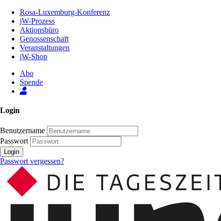
Zum
Rosa-Luxemburg-Konferenz
Inhalt
jW-Prozess
der
Aktionsbüro
Seite
Genossenschaft
Veranstaltungen
jW-Shop
Abo
Spende
Login
Benutzername
Passwort
Login
Passwort vergessen?