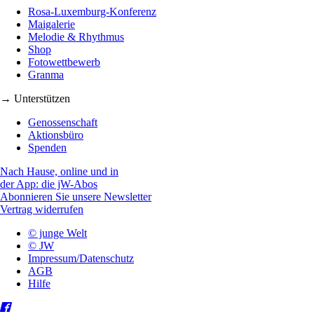
Rosa-Luxemburg-Konferenz
Maigalerie
Melodie & Rhythmus
Shop
Fotowettbewerb
Granma
→ Unterstützen
Genossenschaft
Aktionsbüro
Spenden
Nach Hause, online und in
der App: die jW-Abos
Abonnieren Sie unsere Newsletter
Vertrag widerrufen
© junge Welt
© JW
Impressum/Datenschutz
AGB
Hilfe