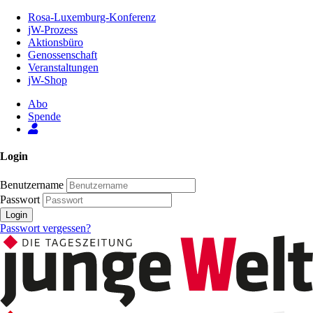
Zum
Rosa-Luxemburg-Konferenz
Inhalt
jW-Prozess
der
Aktionsbüro
Seite
Genossenschaft
Veranstaltungen
jW-Shop
Abo
Spende
Login
Benutzername
Passwort
Login
Passwort vergessen?