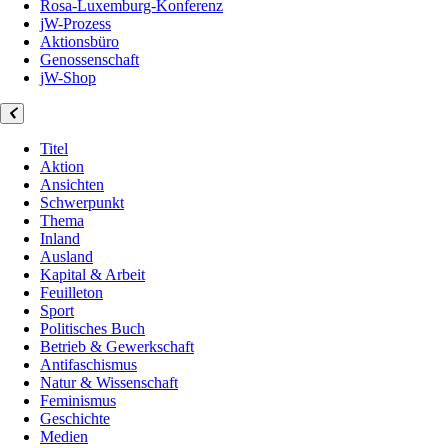
Rosa-Luxemburg-Konferenz
jW-Prozess
Aktionsbüro
Genossenschaft
jW-Shop
Titel
Aktion
Ansichten
Schwerpunkt
Thema
Inland
Ausland
Kapital & Arbeit
Feuilleton
Sport
Politisches Buch
Betrieb & Gewerkschaft
Antifaschismus
Natur & Wissenschaft
Feminismus
Geschichte
Medien