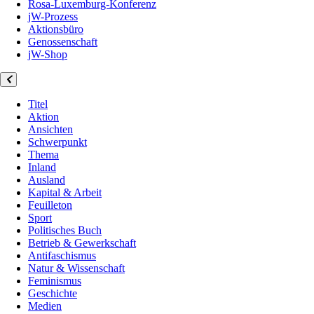
Rosa-Luxemburg-Konferenz
jW-Prozess
Aktionsbüro
Genossenschaft
jW-Shop
Titel
Aktion
Ansichten
Schwerpunkt
Thema
Inland
Ausland
Kapital & Arbeit
Feuilleton
Sport
Politisches Buch
Betrieb & Gewerkschaft
Antifaschismus
Natur & Wissenschaft
Feminismus
Geschichte
Medien