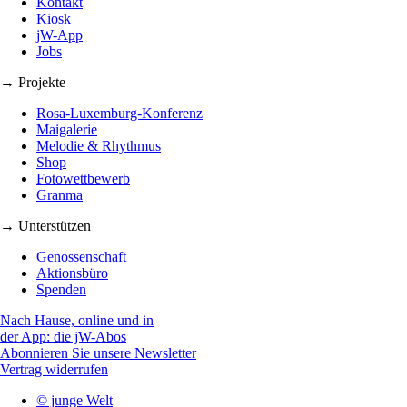
Kontakt
Kiosk
jW-App
Jobs
→ Projekte
Rosa-Luxemburg-Konferenz
Maigalerie
Melodie & Rhythmus
Shop
Fotowettbewerb
Granma
→ Unterstützen
Genossenschaft
Aktionsbüro
Spenden
Nach Hause, online und in
der App: die jW-Abos
Abonnieren Sie unsere Newsletter
Vertrag widerrufen
© junge Welt