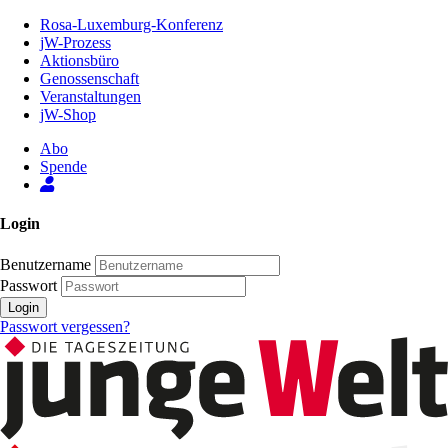
Zum
Rosa-Luxemburg-Konferenz
Inhalt
jW-Prozess
der
Aktionsbüro
Seite
Genossenschaft
Veranstaltungen
jW-Shop
Abo
Spende
Login
Benutzername
Passwort
Login
Passwort vergessen?