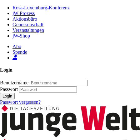
Zum
Rosa-Luxemburg-Konferenz
Inhalt
jW-Prozess
der
Aktionsbüro
Seite
Genossenschaft
Veranstaltungen
jW-Shop
Abo
Spende
Login
Benutzername
Passwort
Login
Passwort vergessen?