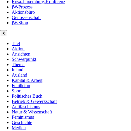
Rosa-Luxemburg-Konferenz
jW-Prozess
Aktionsbüro
Genossenschaft
jW-Shop
Titel
Aktion
Ansichten
Schwerpunkt
Thema
Inland
Ausland
Kapital & Arbeit
Feuilleton
Sport
Politisches Buch
Betrieb & Gewerkschaft
Antifaschismus
Natur & Wissenschaft
Feminismus
Geschichte
Medien