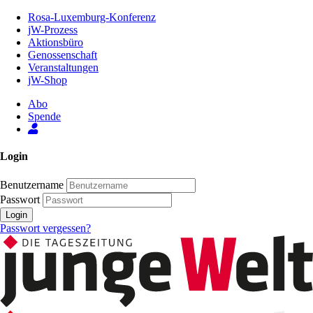
Zum
Rosa-Luxemburg-Konferenz
Inhalt
jW-Prozess
der
Aktionsbüro
Seite
Genossenschaft
Veranstaltungen
jW-Shop
Abo
Spende
Login
Benutzername
Passwort
Login
Passwort vergessen?