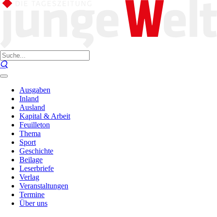
Ausgaben
Inland
Ausland
Kapital & Arbeit
Feuilleton
Thema
Sport
Geschichte
Beilage
Leserbriefe
Verlag
Veranstaltungen
Termine
Über uns