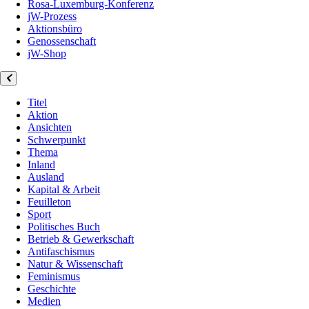
Rosa-Luxemburg-Konferenz
jW-Prozess
Aktionsbüro
Genossenschaft
jW-Shop
Titel
Aktion
Ansichten
Schwerpunkt
Thema
Inland
Ausland
Kapital & Arbeit
Feuilleton
Sport
Politisches Buch
Betrieb & Gewerkschaft
Antifaschismus
Natur & Wissenschaft
Feminismus
Geschichte
Medien