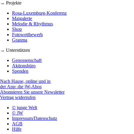
→ Projekte
Rosa-Luxemburg-Konferenz
Maigalerie
Melodie & Rhythmus
Shop
Fotowettbewerb
Granma
→ Unterstützen
Genossenschaft
Aktionsbüro
Spenden
Nach Hause, online und in
der App: die jW-Abos
Abonnieren Sie unsere Newsletter
Vertrag widerrufen
© junge Welt
© JW
Impressum/Datenschutz
AGB
Hilfe