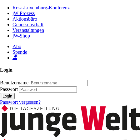
Zum
Rosa-Luxemburg-Konferenz
Inhalt
jW-Prozess
der
Aktionsbüro
Seite
Genossenschaft
Veranstaltungen
jW-Shop
Abo
Spende
Login
Benutzername
Passwort
Login
Passwort vergessen?