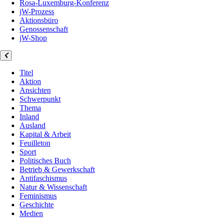
Rosa-Luxemburg-Konferenz
jW-Prozess
Aktionsbüro
Genossenschaft
jW-Shop
Titel
Aktion
Ansichten
Schwerpunkt
Thema
Inland
Ausland
Kapital & Arbeit
Feuilleton
Sport
Politisches Buch
Betrieb & Gewerkschaft
Antifaschismus
Natur & Wissenschaft
Feminismus
Geschichte
Medien