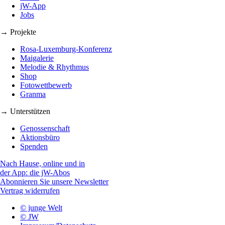
jW-App
Jobs
→ Projekte
Rosa-Luxemburg-Konferenz
Maigalerie
Melodie & Rhythmus
Shop
Fotowettbewerb
Granma
→ Unterstützen
Genossenschaft
Aktionsbüro
Spenden
Nach Hause, online und in
der App: die jW-Abos
Abonnieren Sie unsere Newsletter
Vertrag widerrufen
© junge Welt
© JW