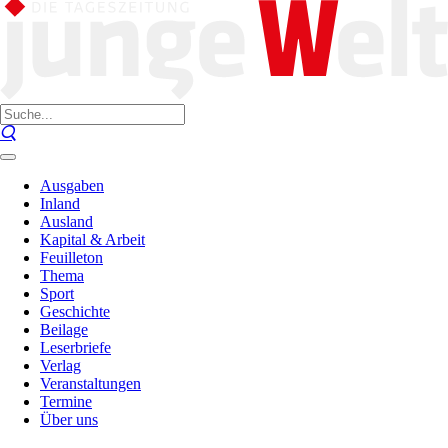
Ausgaben
Inland
Ausland
Kapital & Arbeit
Feuilleton
Thema
Sport
Geschichte
Beilage
Leserbriefe
Verlag
Veranstaltungen
Termine
Über uns