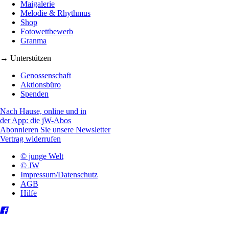
Maigalerie
Melodie & Rhythmus
Shop
Fotowettbewerb
Granma
→ Unterstützen
Genossenschaft
Aktionsbüro
Spenden
Nach Hause, online und in
der App: die jW-Abos
Abonnieren Sie unsere Newsletter
Vertrag widerrufen
© junge Welt
© JW
Impressum/Datenschutz
AGB
Hilfe