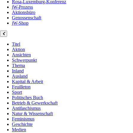
Rosa-Luxemburg-Konferenz
jW-Prozess
Aktionsbüro
Genossenschaft
jW-Shop
Titel
Aktion
Ansichten
Schwerpunkt
Thema
Inland
Ausland
Kapital & Arbeit
Feuilleton
Sport
Politisches Buch
Betrieb & Gewerkschaft
Antifaschismus
Natur & Wissenschaft
Feminismus
Geschichte
Medien