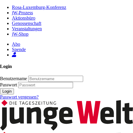
Zum
Rosa-Luxemburg-Konferenz
Inhalt
jW-Prozess
der
Aktionsbüro
Seite
Genossenschaft
Veranstaltungen
jW-Shop
Abo
Spende
Login
Benutzername
Passwort
Login
Passwort vergessen?