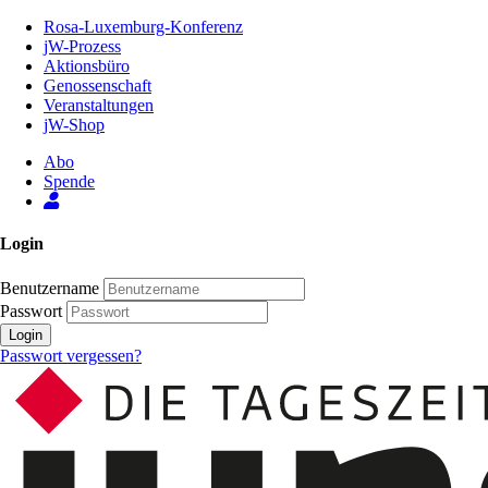
Zum
Rosa-Luxemburg-Konferenz
Inhalt
jW-Prozess
der
Aktionsbüro
Seite
Genossenschaft
Veranstaltungen
jW-Shop
Abo
Spende
Login
Benutzername
Passwort
Login
Passwort vergessen?