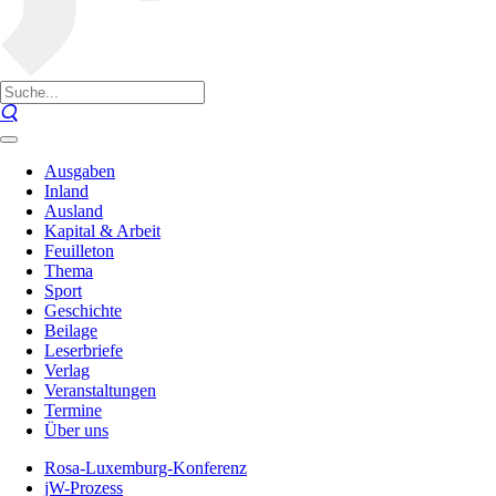
Ausgaben
Inland
Ausland
Kapital & Arbeit
Feuilleton
Thema
Sport
Geschichte
Beilage
Leserbriefe
Verlag
Veranstaltungen
Termine
Über uns
Rosa-Luxemburg-Konferenz
jW-Prozess