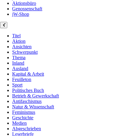
Aktionsbüro
Genossenschaft
jW-Shop
Titel
Aktion
Ansichten
Schwerpunkt
Thema
Inland
Ausland
Kapital & Arbeit
Feuilleton
Sport
Politisches Buch
Betrieb & Gewerkschaft
Antifaschismus
Natur & Wissenschaft
Feminismus
Geschichte
Medien
Abgeschrieben
Leserbriefe