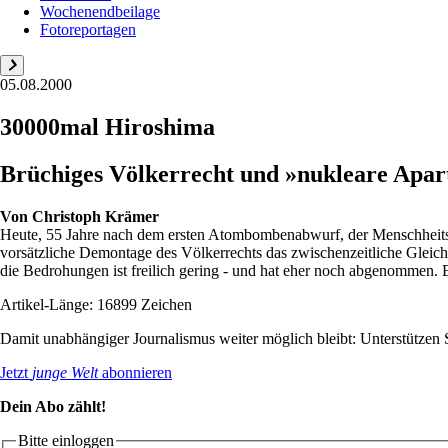
Wochenendbeilage
Fotoreportagen
05.08.2000
30000mal Hiroshima
Brüchiges Völkerrecht und »nukleare Apart
Von
Christoph Krämer
Heute, 55 Jahre nach dem ersten Atombombenabwurf, der Menschheitsges
vorsätzliche Demontage des Völkerrechts das zwischenzeitliche Gleic
die Bedrohungen ist freilich gering - und hat eher noch abgenommen. E
Artikel-Länge: 16899 Zeichen
Damit unabhängiger Journalismus weiter möglich bleibt: Unterstütze
Jetzt
junge Welt
abonnieren
Dein Abo zählt!
Bitte einloggen