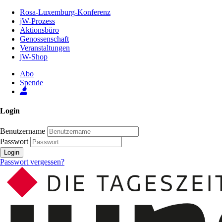
Zum
Rosa-Luxemburg-Konferenz
Inhalt
jW-Prozess
der
Aktionsbüro
Seite
Genossenschaft
Veranstaltungen
jW-Shop
Abo
Spende
Login
Benutzername
Passwort
Login
Passwort vergessen?