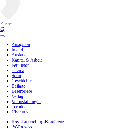
Ausgaben
Inland
Ausland
Kapital & Arbeit
Feuilleton
Thema
Sport
Geschichte
Beilage
Leserbriefe
Verlag
Veranstaltungen
Termine
Über uns
Rosa-Luxemburg-Konferenz
jW-Prozess