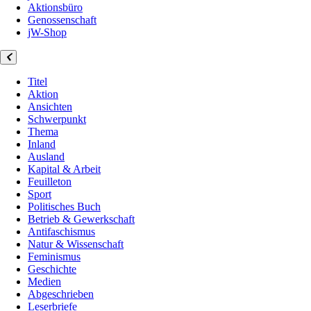
Aktionsbüro
Genossenschaft
jW-Shop
Titel
Aktion
Ansichten
Schwerpunkt
Thema
Inland
Ausland
Kapital & Arbeit
Feuilleton
Sport
Politisches Buch
Betrieb & Gewerkschaft
Antifaschismus
Natur & Wissenschaft
Feminismus
Geschichte
Medien
Abgeschrieben
Leserbriefe