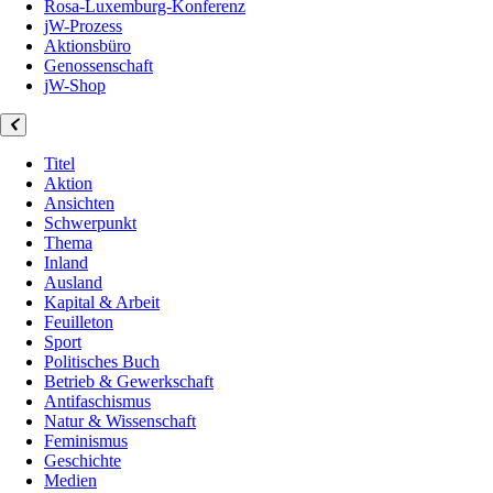
Rosa-Luxemburg-Konferenz
jW-Prozess
Aktionsbüro
Genossenschaft
jW-Shop
Titel
Aktion
Ansichten
Schwerpunkt
Thema
Inland
Ausland
Kapital & Arbeit
Feuilleton
Sport
Politisches Buch
Betrieb & Gewerkschaft
Antifaschismus
Natur & Wissenschaft
Feminismus
Geschichte
Medien