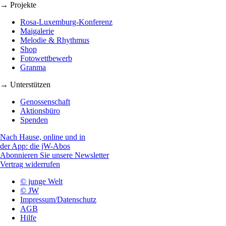
→ Projekte
Rosa-Luxemburg-Konferenz
Maigalerie
Melodie & Rhythmus
Shop
Fotowettbewerb
Granma
→ Unterstützen
Genossenschaft
Aktionsbüro
Spenden
Nach Hause, online und in
der App: die jW-Abos
Abonnieren Sie unsere Newsletter
Vertrag widerrufen
© junge Welt
© JW
Impressum/Datenschutz
AGB
Hilfe