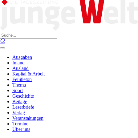
Ausgaben
Inland
Ausland
Kapital & Arbeit
Feuilleton
Thema
Sport
Geschichte
Beilage
Leserbriefe
Verlag
Veranstaltungen
Termine
Über uns