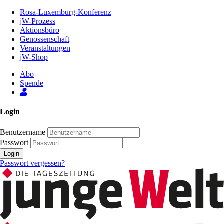
Zum
Rosa-Luxemburg-Konferenz
Inhalt
jW-Prozess
der
Aktionsbüro
Seite
Genossenschaft
Veranstaltungen
jW-Shop
Abo
Spende
Login
Benutzername
Passwort
Login
Passwort vergessen?