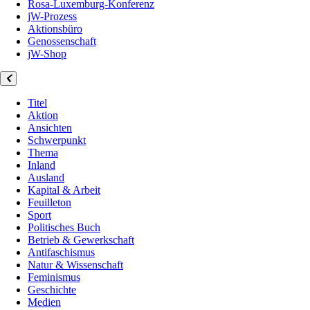
Rosa-Luxemburg-Konferenz
jW-Prozess
Aktionsbüro
Genossenschaft
jW-Shop
Titel
Aktion
Ansichten
Schwerpunkt
Thema
Inland
Ausland
Kapital & Arbeit
Feuilleton
Sport
Politisches Buch
Betrieb & Gewerkschaft
Antifaschismus
Natur & Wissenschaft
Feminismus
Geschichte
Medien