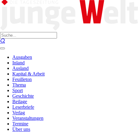
Ausgaben
Inland
Ausland
Kapital & Arbeit
Feuilleton
Thema
Sport
Geschichte
Beilage
Leserbriefe
Verlag
Veranstaltungen
Termine
Über uns