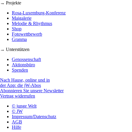
→ Projekte
Rosa-Luxemburg-Konferenz
Maigalerie
Melodie & Rhythmus
Shop
Fotowettbewerb
Granma
→ Unterstützen
Genossenschaft
Aktionsbüro
Spenden
Nach Hause, online und in
der App: die jW-Abos
Abonnieren Sie unsere Newsletter
Vertrag widerrufen
© junge Welt
© JW
Impressum/Datenschutz
AGB
Hilfe