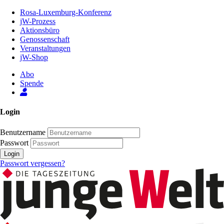
Zum
Rosa-Luxemburg-Konferenz
Inhalt
jW-Prozess
der
Aktionsbüro
Seite
Genossenschaft
Veranstaltungen
jW-Shop
Abo
Spende
Login
Benutzername
Passwort
Login
Passwort vergessen?