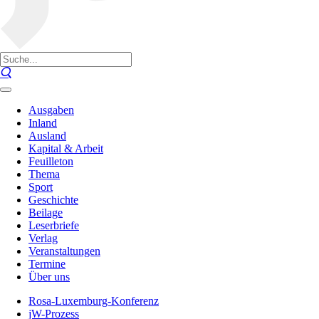
Ausgaben
Inland
Ausland
Kapital & Arbeit
Feuilleton
Thema
Sport
Geschichte
Beilage
Leserbriefe
Verlag
Veranstaltungen
Termine
Über uns
Rosa-Luxemburg-Konferenz
jW-Prozess