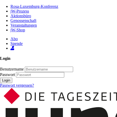
Zum
Rosa-Luxemburg-Konferenz
Inhalt
jW-Prozess
der
Aktionsbüro
Seite
Genossenschaft
Veranstaltungen
jW-Shop
Abo
Spende
Login
Benutzername
Passwort
Login
Passwort vergessen?