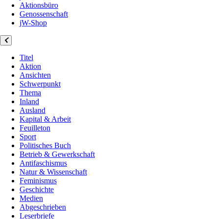
Aktionsbüro
Genossenschaft
jW-Shop
Titel
Aktion
Ansichten
Schwerpunkt
Thema
Inland
Ausland
Kapital & Arbeit
Feuilleton
Sport
Politisches Buch
Betrieb & Gewerkschaft
Antifaschismus
Natur & Wissenschaft
Feminismus
Geschichte
Medien
Abgeschrieben
Leserbriefe