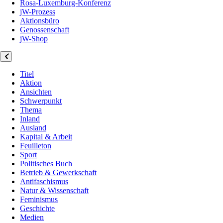
Rosa-Luxemburg-Konferenz
jW-Prozess
Aktionsbüro
Genossenschaft
jW-Shop
Titel
Aktion
Ansichten
Schwerpunkt
Thema
Inland
Ausland
Kapital & Arbeit
Feuilleton
Sport
Politisches Buch
Betrieb & Gewerkschaft
Antifaschismus
Natur & Wissenschaft
Feminismus
Geschichte
Medien