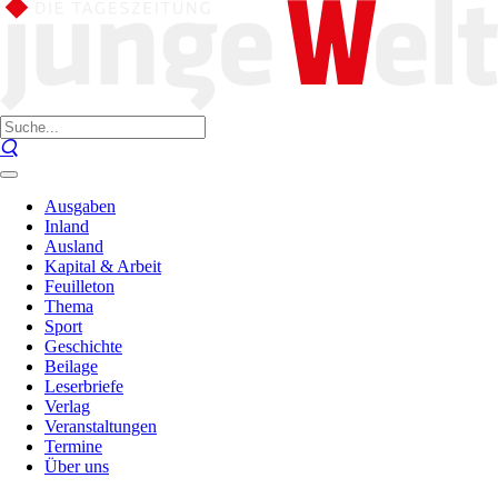
Ausgaben
Inland
Ausland
Kapital & Arbeit
Feuilleton
Thema
Sport
Geschichte
Beilage
Leserbriefe
Verlag
Veranstaltungen
Termine
Über uns