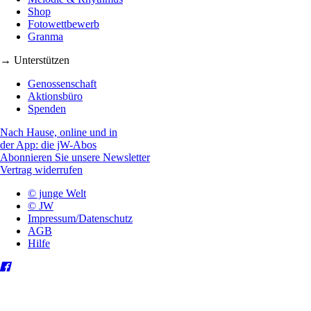
Shop
Fotowettbewerb
Granma
→ Unterstützen
Genossenschaft
Aktionsbüro
Spenden
Nach Hause, online und in
der App: die jW-Abos
Abonnieren Sie unsere Newsletter
Vertrag widerrufen
© junge Welt
© JW
Impressum/Datenschutz
AGB
Hilfe