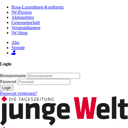
Zum
Rosa-Luxemburg-Konferenz
Inhalt
jW-Prozess
der
Aktionsbüro
Seite
Genossenschaft
Veranstaltungen
jW-Shop
Abo
Spende
Login
Benutzername
Passwort
Login
Passwort vergessen?