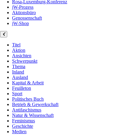
Rosa-Luxemburg-Konferenz
jW-Prozess
Aktionsbüro
Genossenschaft
jW-Shop
Titel
Aktion
Ansichten
Schwerpunkt
Thema
Inland
Ausland
Kapital & Arbeit
Feuilleton
Sport
Politisches Buch
Betrieb & Gewerkschaft
Antifaschismus
Natur & Wissenschaft
Feminismus
Geschichte
Medien