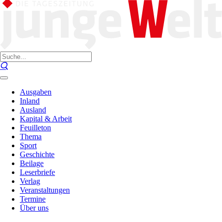
Ausgaben
Inland
Ausland
Kapital & Arbeit
Feuilleton
Thema
Sport
Geschichte
Beilage
Leserbriefe
Verlag
Veranstaltungen
Termine
Über uns