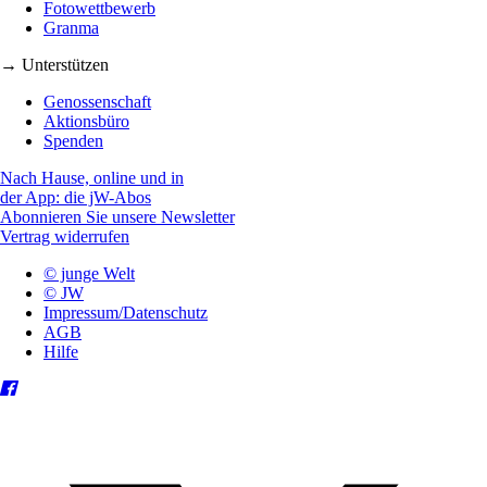
Fotowettbewerb
Granma
→ Unterstützen
Genossenschaft
Aktionsbüro
Spenden
Nach Hause, online und in
der App: die jW-Abos
Abonnieren Sie unsere Newsletter
Vertrag widerrufen
© junge Welt
© JW
Impressum/Datenschutz
AGB
Hilfe