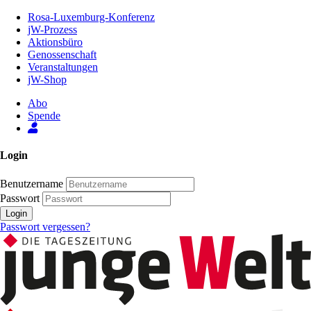
Zum
Rosa-Luxemburg-Konferenz
Inhalt
jW-Prozess
der
Aktionsbüro
Seite
Genossenschaft
Veranstaltungen
jW-Shop
Abo
Spende
Login
Benutzername
Passwort
Login
Passwort vergessen?