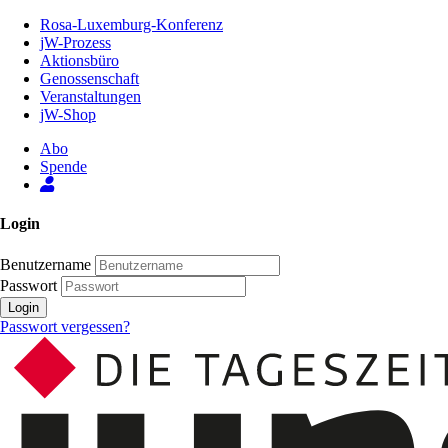
Zum
Rosa-Luxemburg-Konferenz
Inhalt
jW-Prozess
der
Aktionsbüro
Seite
Genossenschaft
Veranstaltungen
jW-Shop
Abo
Spende
Login
Benutzername
Passwort
Login
Passwort vergessen?