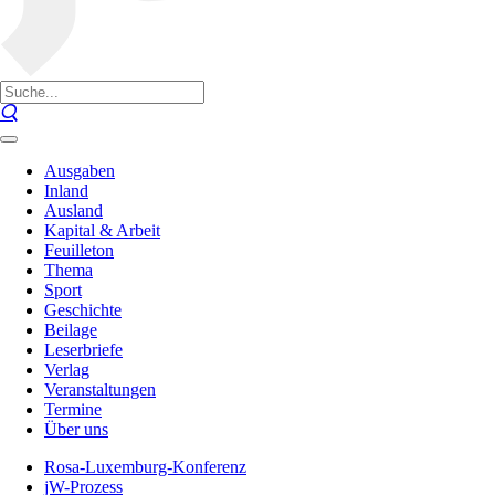
Ausgaben
Inland
Ausland
Kapital & Arbeit
Feuilleton
Thema
Sport
Geschichte
Beilage
Leserbriefe
Verlag
Veranstaltungen
Termine
Über uns
Rosa-Luxemburg-Konferenz
jW-Prozess