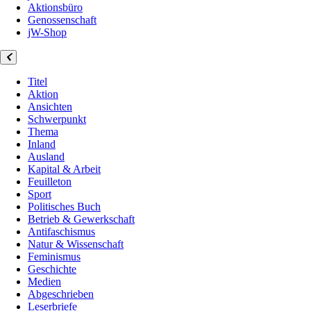
Aktionsbüro
Genossenschaft
jW-Shop
Titel
Aktion
Ansichten
Schwerpunkt
Thema
Inland
Ausland
Kapital & Arbeit
Feuilleton
Sport
Politisches Buch
Betrieb & Gewerkschaft
Antifaschismus
Natur & Wissenschaft
Feminismus
Geschichte
Medien
Abgeschrieben
Leserbriefe