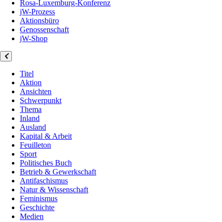
Rosa-Luxemburg-Konferenz
jW-Prozess
Aktionsbüro
Genossenschaft
jW-Shop
Titel
Aktion
Ansichten
Schwerpunkt
Thema
Inland
Ausland
Kapital & Arbeit
Feuilleton
Sport
Politisches Buch
Betrieb & Gewerkschaft
Antifaschismus
Natur & Wissenschaft
Feminismus
Geschichte
Medien