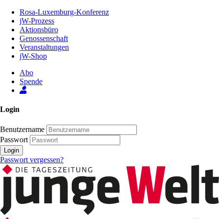
Zum
Rosa-Luxemburg-Konferenz
Inhalt
jW-Prozess
der
Aktionsbüro
Seite
Genossenschaft
Veranstaltungen
jW-Shop
Abo
Spende
Login
Benutzername
Passwort
Login
Passwort vergessen?