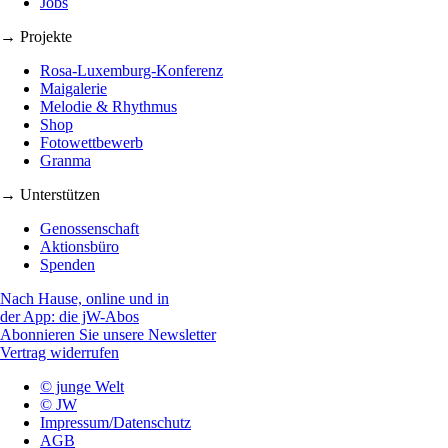
Jobs
→ Projekte
Rosa-Luxemburg-Konferenz
Maigalerie
Melodie & Rhythmus
Shop
Fotowettbewerb
Granma
→ Unterstützen
Genossenschaft
Aktionsbüro
Spenden
Nach Hause, online und in
der App: die jW-Abos
Abonnieren Sie unsere Newsletter
Vertrag widerrufen
© junge Welt
© JW
Impressum/Datenschutz
AGB