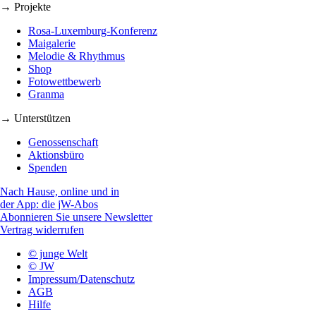
→ Projekte
Rosa-Luxemburg-Konferenz
Maigalerie
Melodie & Rhythmus
Shop
Fotowettbewerb
Granma
→ Unterstützen
Genossenschaft
Aktionsbüro
Spenden
Nach Hause, online und in
der App: die jW-Abos
Abonnieren Sie unsere Newsletter
Vertrag widerrufen
© junge Welt
© JW
Impressum/Datenschutz
AGB
Hilfe