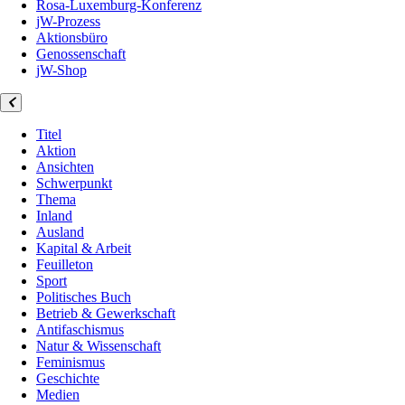
Rosa-Luxemburg-Konferenz
jW-Prozess
Aktionsbüro
Genossenschaft
jW-Shop
Titel
Aktion
Ansichten
Schwerpunkt
Thema
Inland
Ausland
Kapital & Arbeit
Feuilleton
Sport
Politisches Buch
Betrieb & Gewerkschaft
Antifaschismus
Natur & Wissenschaft
Feminismus
Geschichte
Medien