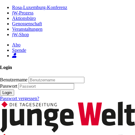
Zum
Rosa-Luxemburg-Konferenz
Inhalt
jW-Prozess
der
Aktionsbüro
Seite
Genossenschaft
Veranstaltungen
jW-Shop
Abo
Spende
Login
Benutzername
Passwort
Login
Passwort vergessen?