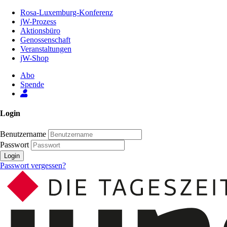
Zum
Rosa-Luxemburg-Konferenz
Inhalt
jW-Prozess
der
Aktionsbüro
Seite
Genossenschaft
Veranstaltungen
jW-Shop
Abo
Spende
Login
Benutzername
Passwort
Login
Passwort vergessen?