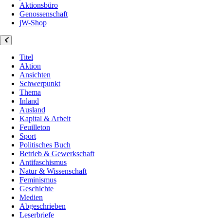
Aktionsbüro
Genossenschaft
jW-Shop
Titel
Aktion
Ansichten
Schwerpunkt
Thema
Inland
Ausland
Kapital & Arbeit
Feuilleton
Sport
Politisches Buch
Betrieb & Gewerkschaft
Antifaschismus
Natur & Wissenschaft
Feminismus
Geschichte
Medien
Abgeschrieben
Leserbriefe