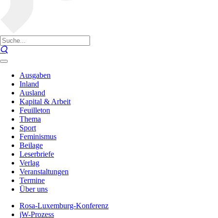
Ausgaben
Inland
Ausland
Kapital & Arbeit
Feuilleton
Thema
Sport
Feminismus
Beilage
Leserbriefe
Verlag
Veranstaltungen
Termine
Über uns
Rosa-Luxemburg-Konferenz
jW-Prozess