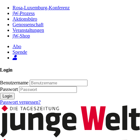
Zum
Rosa-Luxemburg-Konferenz
Inhalt
jW-Prozess
der
Aktionsbüro
Seite
Genossenschaft
Veranstaltungen
jW-Shop
Abo
Spende
Login
Benutzername
Passwort
Login
Passwort vergessen?