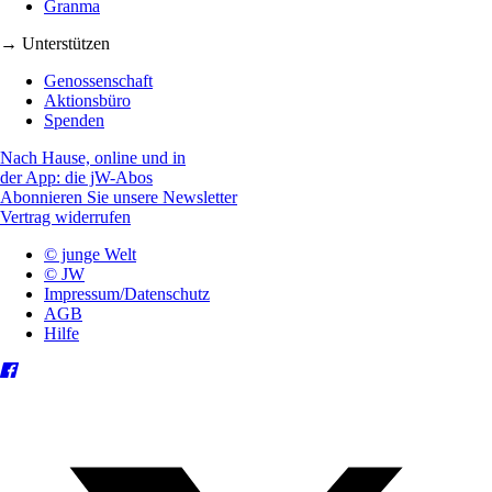
Granma
→ Unterstützen
Genossenschaft
Aktionsbüro
Spenden
Nach Hause, online und in
der App: die jW-Abos
Abonnieren Sie unsere Newsletter
Vertrag widerrufen
© junge Welt
© JW
Impressum/Datenschutz
AGB
Hilfe