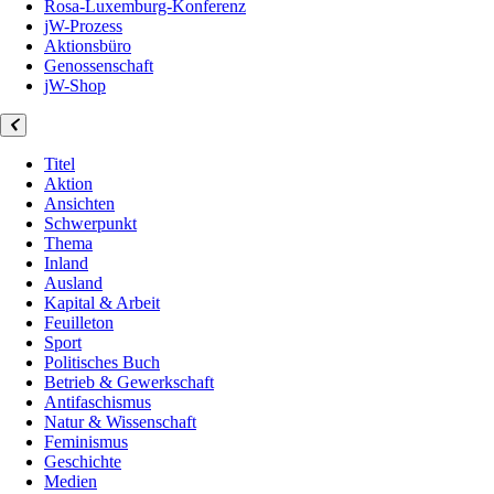
Rosa-Luxemburg-Konferenz
jW-Prozess
Aktionsbüro
Genossenschaft
jW-Shop
Titel
Aktion
Ansichten
Schwerpunkt
Thema
Inland
Ausland
Kapital & Arbeit
Feuilleton
Sport
Politisches Buch
Betrieb & Gewerkschaft
Antifaschismus
Natur & Wissenschaft
Feminismus
Geschichte
Medien