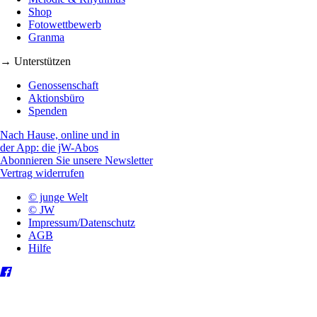
Shop
Fotowettbewerb
Granma
→ Unterstützen
Genossenschaft
Aktionsbüro
Spenden
Nach Hause, online und in
der App: die jW-Abos
Abonnieren Sie unsere Newsletter
Vertrag widerrufen
© junge Welt
© JW
Impressum/Datenschutz
AGB
Hilfe