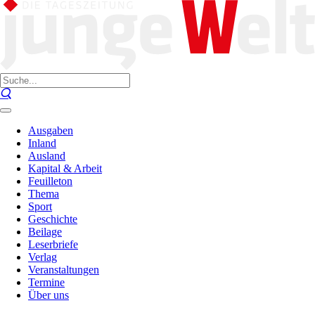
Ausgaben
Inland
Ausland
Kapital & Arbeit
Feuilleton
Thema
Sport
Geschichte
Beilage
Leserbriefe
Verlag
Veranstaltungen
Termine
Über uns