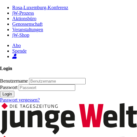
Zum
Rosa-Luxemburg-Konferenz
Inhalt
jW-Prozess
der
Aktionsbüro
Seite
Genossenschaft
Veranstaltungen
jW-Shop
Abo
Spende
Login
Benutzername
Passwort
Login
Passwort vergessen?