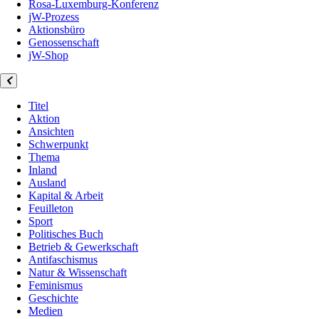
Rosa-Luxemburg-Konferenz
jW-Prozess
Aktionsbüro
Genossenschaft
jW-Shop
Titel
Aktion
Ansichten
Schwerpunkt
Thema
Inland
Ausland
Kapital & Arbeit
Feuilleton
Sport
Politisches Buch
Betrieb & Gewerkschaft
Antifaschismus
Natur & Wissenschaft
Feminismus
Geschichte
Medien