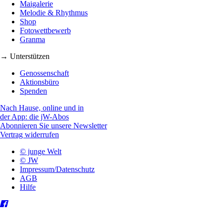
Maigalerie
Melodie & Rhythmus
Shop
Fotowettbewerb
Granma
→ Unterstützen
Genossenschaft
Aktionsbüro
Spenden
Nach Hause, online und in
der App: die jW-Abos
Abonnieren Sie unsere Newsletter
Vertrag widerrufen
© junge Welt
© JW
Impressum/Datenschutz
AGB
Hilfe