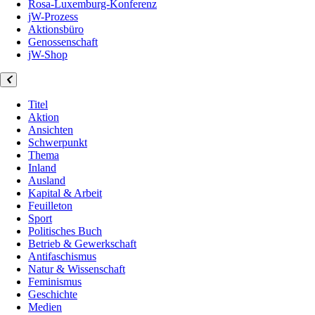
Rosa-Luxemburg-Konferenz
jW-Prozess
Aktionsbüro
Genossenschaft
jW-Shop
Titel
Aktion
Ansichten
Schwerpunkt
Thema
Inland
Ausland
Kapital & Arbeit
Feuilleton
Sport
Politisches Buch
Betrieb & Gewerkschaft
Antifaschismus
Natur & Wissenschaft
Feminismus
Geschichte
Medien