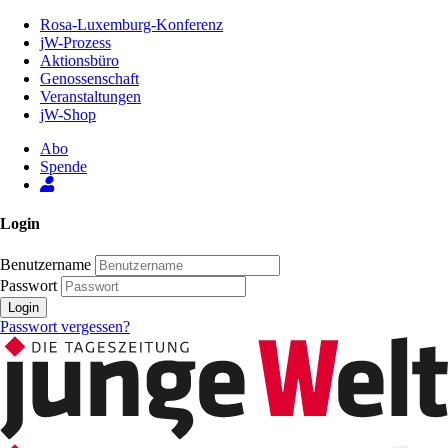
Zum
Rosa-Luxemburg-Konferenz
Inhalt
jW-Prozess
der
Aktionsbüro
Seite
Genossenschaft
Veranstaltungen
jW-Shop
Abo
Spende
Login
Benutzername
Passwort
Login
Passwort vergessen?