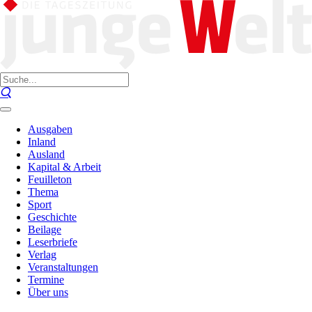
Ausgaben
Inland
Ausland
Kapital & Arbeit
Feuilleton
Thema
Sport
Geschichte
Beilage
Leserbriefe
Verlag
Veranstaltungen
Termine
Über uns