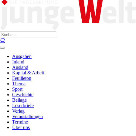
Ausgaben
Inland
Ausland
Kapital & Arbeit
Feuilleton
Thema
Sport
Geschichte
Beilage
Leserbriefe
Verlag
Veranstaltungen
Termine
Über uns