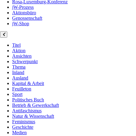
Rosa-Luxemburg-Konferenz
jW-Prozess
Aktionsbüro
Genossenschaft
jW-Shop
Titel
Aktion
Ansichten
Schwerpunkt
Thema
Inland
Ausland
Kapital & Arbeit
Feuilleton
Sport
Politisches Buch
Betrieb & Gewerkschaft
Antifaschismus
Natur & Wissenschaft
Feminismus
Geschichte
Medien