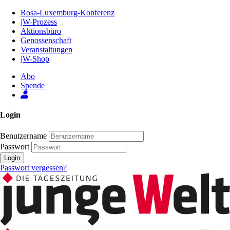
Zum
Rosa-Luxemburg-Konferenz
Inhalt
jW-Prozess
der
Aktionsbüro
Seite
Genossenschaft
Veranstaltungen
jW-Shop
Abo
Spende
Login
Benutzername
Passwort
Login
Passwort vergessen?