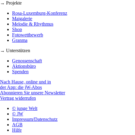
→ Projekte
Rosa-Luxemburg-Konferenz
Maigalerie
Melodie & Rhythmus
Shop
Fotowettbewerb
Granma
→ Unterstützen
Genossenschaft
Aktionsbüro
Spenden
Nach Hause, online und in
der App: die jW-Abos
Abonnieren Sie unsere Newsletter
Vertrag widerrufen
© junge Welt
© JW
Impressum/Datenschutz
AGB
Hilfe