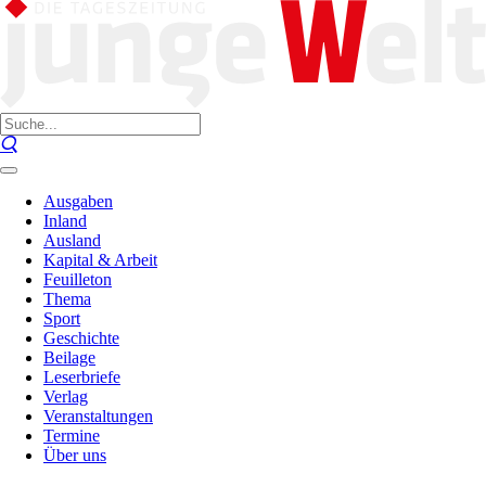
Ausgaben
Inland
Ausland
Kapital & Arbeit
Feuilleton
Thema
Sport
Geschichte
Beilage
Leserbriefe
Verlag
Veranstaltungen
Termine
Über uns