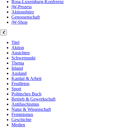
Rosa-Luxemburg-Konferenz
jW-Prozess
Aktionsbüro
Genossenschaft
jW-Shop
Titel
Aktion
Ansichten
Schwerpunkt
Thema
Inland
Ausland
Kapital & Arbeit
Feuilleton
Sport
Politisches Buch
Betrieb & Gewerkschaft
Antifaschismus
Natur & Wissenschaft
Feminismus
Geschichte
Medien