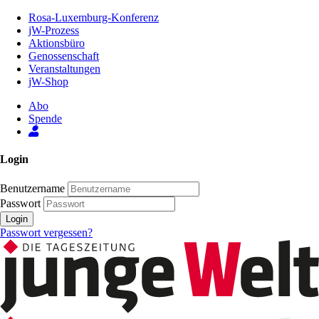
Zum
Rosa-Luxemburg-Konferenz
Inhalt
jW-Prozess
der
Aktionsbüro
Seite
Genossenschaft
Veranstaltungen
jW-Shop
Abo
Spende
Login
Benutzername
Passwort
Login
Passwort vergessen?