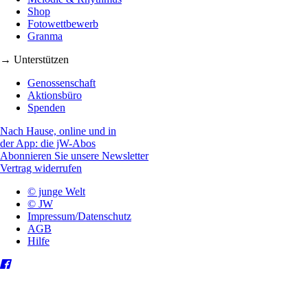
Shop
Fotowettbewerb
Granma
→ Unterstützen
Genossenschaft
Aktionsbüro
Spenden
Nach Hause, online und in
der App: die jW-Abos
Abonnieren Sie unsere Newsletter
Vertrag widerrufen
© junge Welt
© JW
Impressum/Datenschutz
AGB
Hilfe