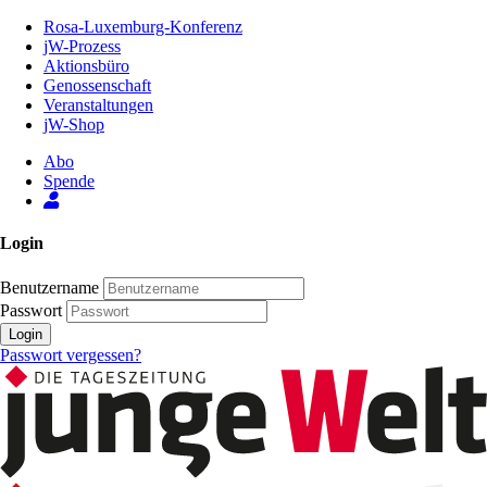
Zum
Rosa-Luxemburg-Konferenz
Inhalt
jW-Prozess
der
Aktionsbüro
Seite
Genossenschaft
Veranstaltungen
jW-Shop
Abo
Spende
Login
Benutzername
Passwort
Login
Passwort vergessen?