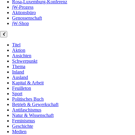
Rosa-Luxemburg-Konferenz
jW-Prozess
Aktionsbüro
Genossenschaft
jW-Shop
Titel
Aktion
Ansichten
Schwerpunkt
Thema
Inland
Ausland
Kapital & Arbeit
Feuilleton
Sport
Politisches Buch
Betrieb & Gewerkschaft
Antifaschismus
Natur & Wissenschaft
Feminismus
Geschichte
Medien