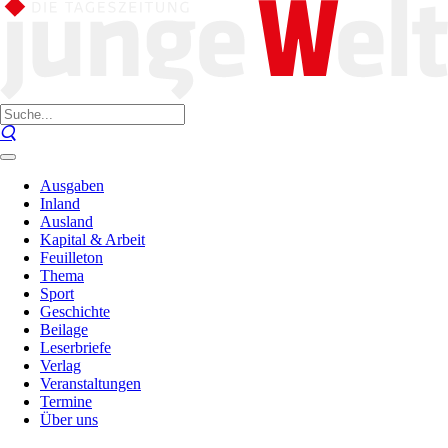
Ausgaben
Inland
Ausland
Kapital & Arbeit
Feuilleton
Thema
Sport
Geschichte
Beilage
Leserbriefe
Verlag
Veranstaltungen
Termine
Über uns