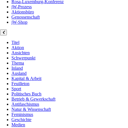
Rosa-Luxemburg-Konferenz
jW-Prozess
Aktionsbüro
Genossenschaft
jW-Shop
Titel
Aktion
Ansichten
Schwerpunkt
Thema
Inland
Ausland
Kapital & Arbeit
Feuilleton
Sport
Politisches Buch
Betrieb & Gewerkschaft
Antifaschismus
Natur & Wissenschaft
Feminismus
Geschichte
Medien