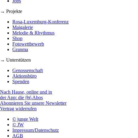
Jobs
→ Projekte
Rosa-Luxemburg-Konferenz
Maigalerie
Melodie & Rhythmus
Shop
Fotowettbewerb
Granma
→ Unterstützen
Genossenschaft
Aktionsbüro
Spenden
Nach Hause, online und in
der App: die jW-Abos
Abonnieren Sie unsere Newsletter
Vertrag widerrufen
© junge Welt
© JW
Impressum/Datenschutz
AGB