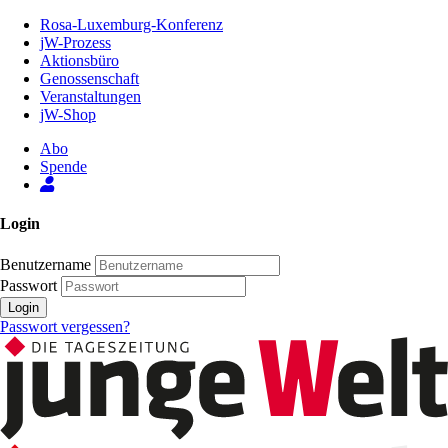
Zum
Rosa-Luxemburg-Konferenz
Inhalt
jW-Prozess
der
Aktionsbüro
Seite
Genossenschaft
Veranstaltungen
jW-Shop
Abo
Spende
Login
Benutzername
Passwort
Login
Passwort vergessen?