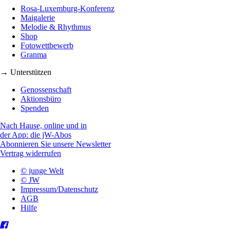
Rosa-Luxemburg-Konferenz
Maigalerie
Melodie & Rhythmus
Shop
Fotowettbewerb
Granma
→ Unterstützen
Genossenschaft
Aktionsbüro
Spenden
Nach Hause, online und in
der App: die jW-Abos
Abonnieren Sie unsere Newsletter
Vertrag widerrufen
© junge Welt
© JW
Impressum/Datenschutz
AGB
Hilfe