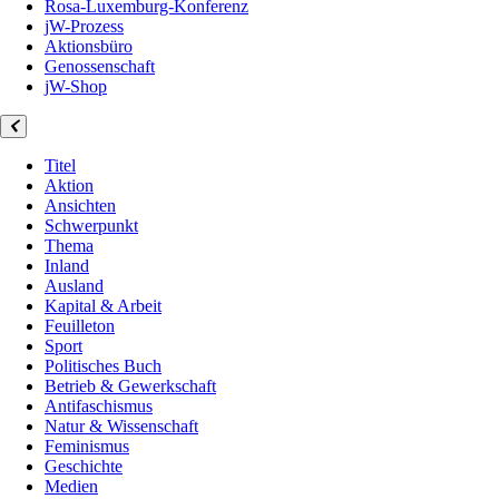
Rosa-Luxemburg-Konferenz
jW-Prozess
Aktionsbüro
Genossenschaft
jW-Shop
Titel
Aktion
Ansichten
Schwerpunkt
Thema
Inland
Ausland
Kapital & Arbeit
Feuilleton
Sport
Politisches Buch
Betrieb & Gewerkschaft
Antifaschismus
Natur & Wissenschaft
Feminismus
Geschichte
Medien