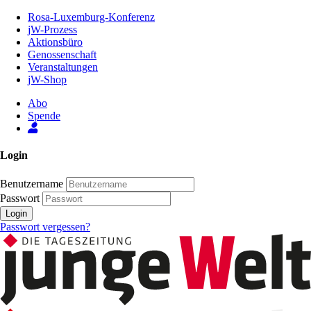
Zum
Rosa-Luxemburg-Konferenz
Inhalt
jW-Prozess
der
Aktionsbüro
Seite
Genossenschaft
Veranstaltungen
jW-Shop
Abo
Spende
Login
Benutzername
Passwort
Login
Passwort vergessen?