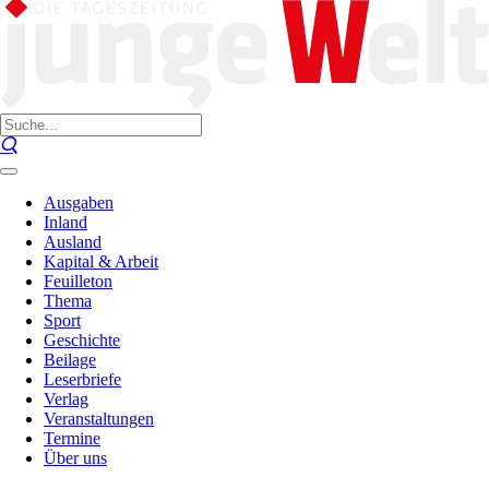
Ausgaben
Inland
Ausland
Kapital & Arbeit
Feuilleton
Thema
Sport
Geschichte
Beilage
Leserbriefe
Verlag
Veranstaltungen
Termine
Über uns