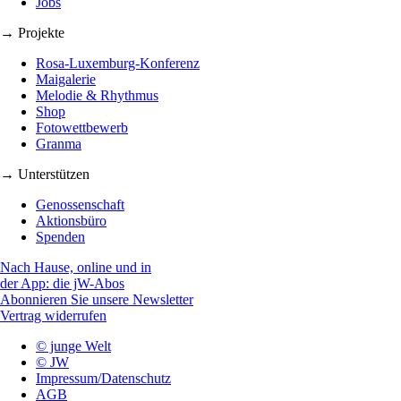
Jobs
→ Projekte
Rosa-Luxemburg-Konferenz
Maigalerie
Melodie & Rhythmus
Shop
Fotowettbewerb
Granma
→ Unterstützen
Genossenschaft
Aktionsbüro
Spenden
Nach Hause, online und in
der App: die jW-Abos
Abonnieren Sie unsere Newsletter
Vertrag widerrufen
© junge Welt
© JW
Impressum/Datenschutz
AGB