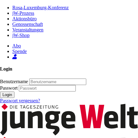
Zum
Rosa-Luxemburg-Konferenz
Inhalt
jW-Prozess
der
Aktionsbüro
Seite
Genossenschaft
Veranstaltungen
jW-Shop
Abo
Spende
Login
Benutzername
Passwort
Login
Passwort vergessen?