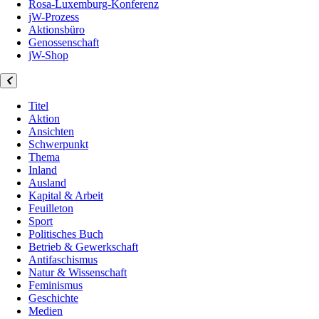
Rosa-Luxemburg-Konferenz
jW-Prozess
Aktionsbüro
Genossenschaft
jW-Shop
Titel
Aktion
Ansichten
Schwerpunkt
Thema
Inland
Ausland
Kapital & Arbeit
Feuilleton
Sport
Politisches Buch
Betrieb & Gewerkschaft
Antifaschismus
Natur & Wissenschaft
Feminismus
Geschichte
Medien