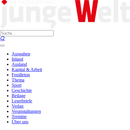
Ausgaben
Inland
Ausland
Kapital & Arbeit
Feuilleton
Thema
Sport
Geschichte
Beilage
Leserbriefe
Verlag
Veranstaltungen
Termine
Über uns