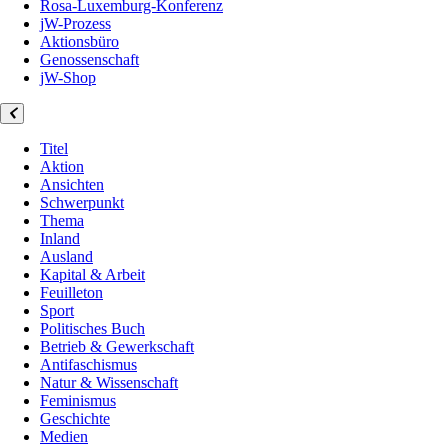
Rosa-Luxemburg-Konferenz
jW-Prozess
Aktionsbüro
Genossenschaft
jW-Shop
Titel
Aktion
Ansichten
Schwerpunkt
Thema
Inland
Ausland
Kapital & Arbeit
Feuilleton
Sport
Politisches Buch
Betrieb & Gewerkschaft
Antifaschismus
Natur & Wissenschaft
Feminismus
Geschichte
Medien