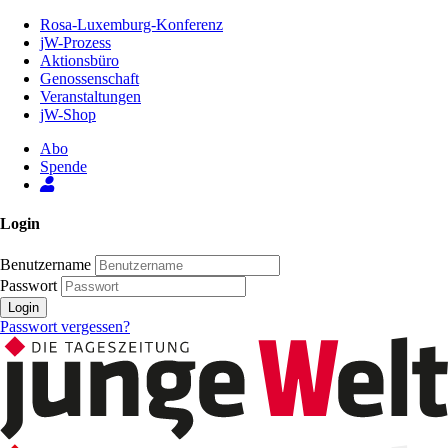
Zum
Rosa-Luxemburg-Konferenz
Inhalt
jW-Prozess
der
Aktionsbüro
Seite
Genossenschaft
Veranstaltungen
jW-Shop
Abo
Spende
Login
Benutzername
Passwort
Login
Passwort vergessen?