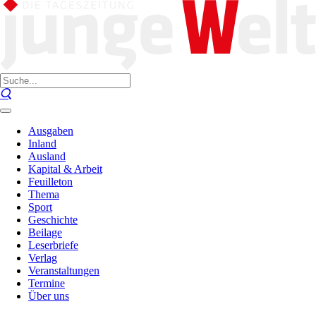
Ausgaben
Inland
Ausland
Kapital & Arbeit
Feuilleton
Thema
Sport
Geschichte
Beilage
Leserbriefe
Verlag
Veranstaltungen
Termine
Über uns