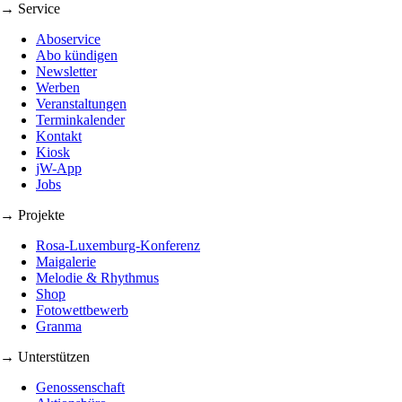
→ Service
Aboservice
Abo kündigen
Newsletter
Werben
Veranstaltungen
Terminkalender
Kontakt
Kiosk
jW-App
Jobs
→ Projekte
Rosa-Luxemburg-Konferenz
Maigalerie
Melodie & Rhythmus
Shop
Fotowettbewerb
Granma
→ Unterstützen
Genossenschaft