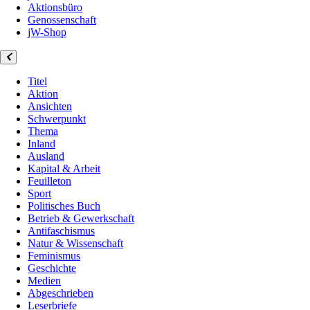
Aktionsbüro
Genossenschaft
jW-Shop
Titel
Aktion
Ansichten
Schwerpunkt
Thema
Inland
Ausland
Kapital & Arbeit
Feuilleton
Sport
Politisches Buch
Betrieb & Gewerkschaft
Antifaschismus
Natur & Wissenschaft
Feminismus
Geschichte
Medien
Abgeschrieben
Leserbriefe