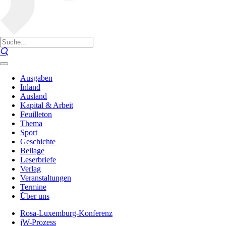
Ausgaben
Inland
Ausland
Kapital & Arbeit
Feuilleton
Thema
Sport
Geschichte
Beilage
Leserbriefe
Verlag
Veranstaltungen
Termine
Über uns
Rosa-Luxemburg-Konferenz
jW-Prozess