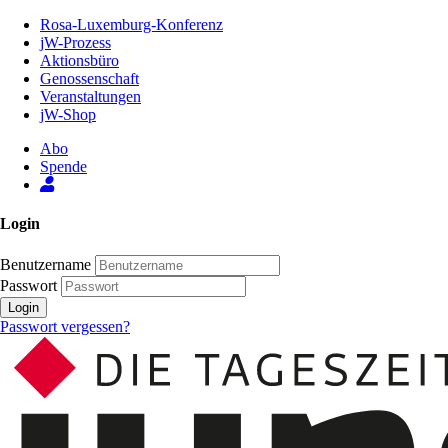
Zum
Rosa-Luxemburg-Konferenz
Inhalt
jW-Prozess
der
Aktionsbüro
Seite
Genossenschaft
Veranstaltungen
jW-Shop
Abo
Spende
Login
Benutzername
Passwort
Login
Passwort vergessen?