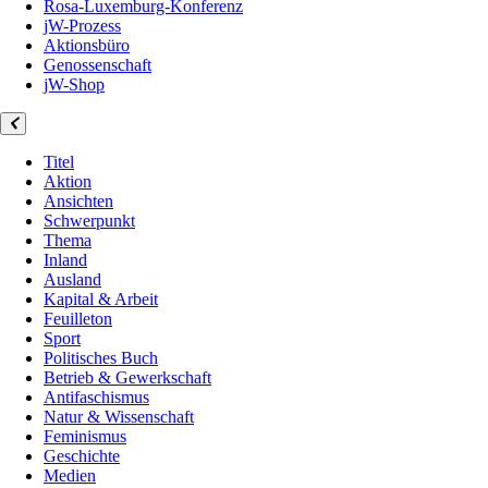
Rosa-Luxemburg-Konferenz
jW-Prozess
Aktionsbüro
Genossenschaft
jW-Shop
Titel
Aktion
Ansichten
Schwerpunkt
Thema
Inland
Ausland
Kapital & Arbeit
Feuilleton
Sport
Politisches Buch
Betrieb & Gewerkschaft
Antifaschismus
Natur & Wissenschaft
Feminismus
Geschichte
Medien