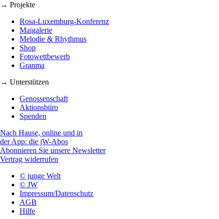
→ Projekte
Rosa-Luxemburg-Konferenz
Maigalerie
Melodie & Rhythmus
Shop
Fotowettbewerb
Granma
→ Unterstützen
Genossenschaft
Aktionsbüro
Spenden
Nach Hause, online und in
der App: die jW-Abos
Abonnieren Sie unsere Newsletter
Vertrag widerrufen
© junge Welt
© JW
Impressum/Datenschutz
AGB
Hilfe