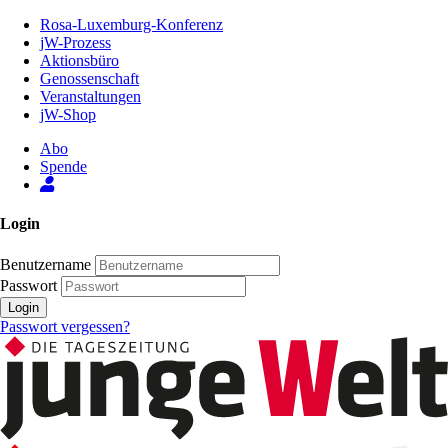
Zum
Rosa-Luxemburg-Konferenz
Inhalt
jW-Prozess
der
Aktionsbüro
Seite
Genossenschaft
Veranstaltungen
jW-Shop
Abo
Spende
Login
Benutzername
Passwort
Login
Passwort vergessen?