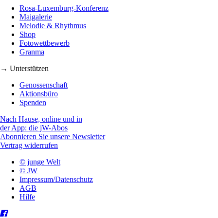
Rosa-Luxemburg-Konferenz
Maigalerie
Melodie & Rhythmus
Shop
Fotowettbewerb
Granma
→ Unterstützen
Genossenschaft
Aktionsbüro
Spenden
Nach Hause, online und in
der App: die jW-Abos
Abonnieren Sie unsere Newsletter
Vertrag widerrufen
© junge Welt
© JW
Impressum/Datenschutz
AGB
Hilfe