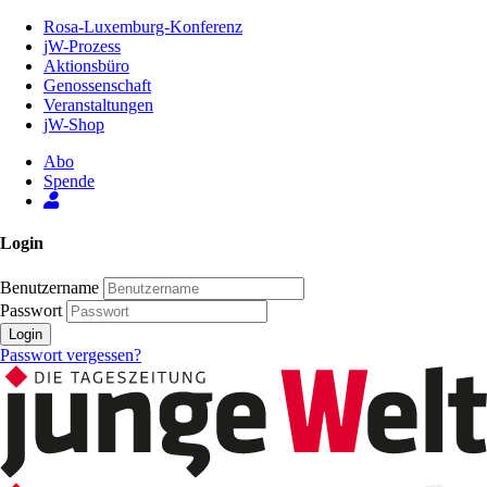
Zum
Rosa-Luxemburg-Konferenz
Inhalt
jW-Prozess
der
Aktionsbüro
Seite
Genossenschaft
Veranstaltungen
jW-Shop
Abo
Spende
Login
Benutzername
Passwort
Login
Passwort vergessen?