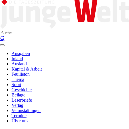
Ausgaben
Inland
Ausland
Kapital & Arbeit
Feuilleton
Thema
Sport
Geschichte
Beilage
Leserbriefe
Verlag
Veranstaltungen
Termine
Über uns