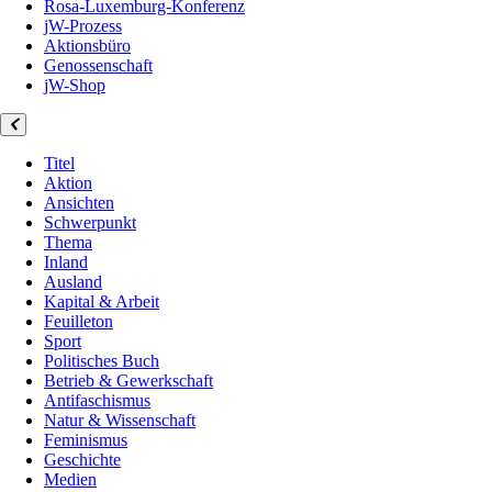
Rosa-Luxemburg-Konferenz
jW-Prozess
Aktionsbüro
Genossenschaft
jW-Shop
Titel
Aktion
Ansichten
Schwerpunkt
Thema
Inland
Ausland
Kapital & Arbeit
Feuilleton
Sport
Politisches Buch
Betrieb & Gewerkschaft
Antifaschismus
Natur & Wissenschaft
Feminismus
Geschichte
Medien