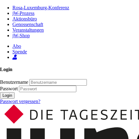
Zum
Rosa-Luxemburg-Konferenz
Inhalt
jW-Prozess
der
Aktionsbüro
Seite
Genossenschaft
Veranstaltungen
jW-Shop
Abo
Spende
Login
Benutzername
Passwort
Login
Passwort vergessen?