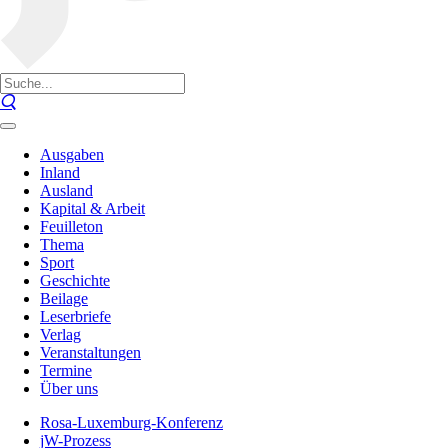
Ausgaben
Inland
Ausland
Kapital & Arbeit
Feuilleton
Thema
Sport
Geschichte
Beilage
Leserbriefe
Verlag
Veranstaltungen
Termine
Über uns
Rosa-Luxemburg-Konferenz
jW-Prozess