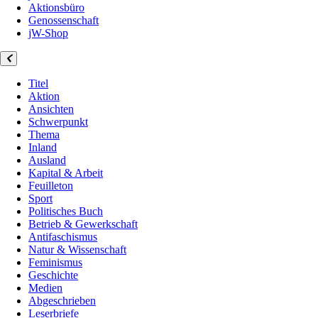
Aktionsbüro
Genossenschaft
jW-Shop
Titel
Aktion
Ansichten
Schwerpunkt
Thema
Inland
Ausland
Kapital & Arbeit
Feuilleton
Sport
Politisches Buch
Betrieb & Gewerkschaft
Antifaschismus
Natur & Wissenschaft
Feminismus
Geschichte
Medien
Abgeschrieben
Leserbriefe