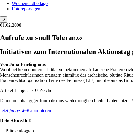
Wochenendbeilage
Fotoreportagen
01.02.2008
Aufrufe zu »null Toleranz«
Initiativen zum Internationalen Aktionstag
Von
Jana Frielinghaus
Wohl bei keiner anderen Initiative bekommen afrikanische Frauen sovi
Menschenrechtlerinnen prangern einmütig das archaische, blutige Ritua
Frauenrechtsorganisation Terre des Femmes (TdF) und die an das Bund
Artikel-Länge: 1797 Zeichen
Damit unabhängiger Journalismus weiter möglich bleibt: Unterstütze
Jetzt
junge Welt
abonnieren
Dein Abo zählt!
Bitte einloggen