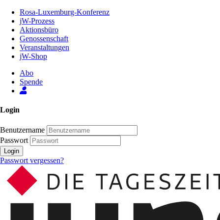
Zum
Rosa-Luxemburg-Konferenz
Inhalt
jW-Prozess
der
Aktionsbüro
Seite
Genossenschaft
Veranstaltungen
jW-Shop
Abo
Spende
Login
Benutzername
Passwort
Login
Passwort vergessen?