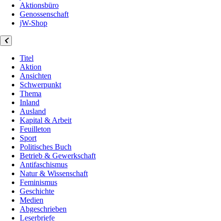
Aktionsbüro
Genossenschaft
jW-Shop
Titel
Aktion
Ansichten
Schwerpunkt
Thema
Inland
Ausland
Kapital & Arbeit
Feuilleton
Sport
Politisches Buch
Betrieb & Gewerkschaft
Antifaschismus
Natur & Wissenschaft
Feminismus
Geschichte
Medien
Abgeschrieben
Leserbriefe