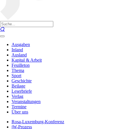
Ausgaben
Inland
Ausland
Kapital & Arbeit
Feuilleton
Thema
Sport
Geschichte
Beilage
Leserbriefe
Verlag
Veranstaltungen
Termine
Über uns
Rosa-Luxemburg-Konferenz
jW-Prozess