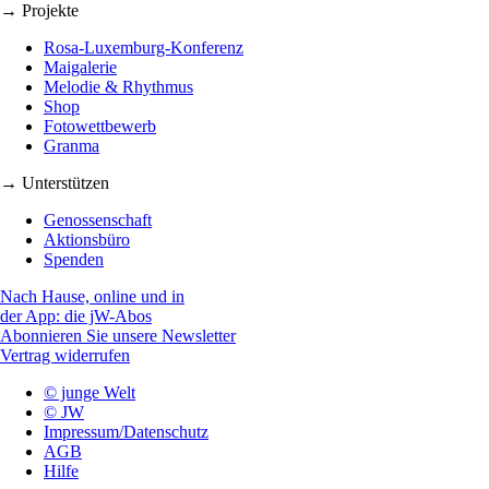
→ Projekte
Rosa-Luxemburg-Konferenz
Maigalerie
Melodie & Rhythmus
Shop
Fotowettbewerb
Granma
→ Unterstützen
Genossenschaft
Aktionsbüro
Spenden
Nach Hause, online und in
der App: die jW-Abos
Abonnieren Sie unsere Newsletter
Vertrag widerrufen
© junge Welt
© JW
Impressum/Datenschutz
AGB
Hilfe