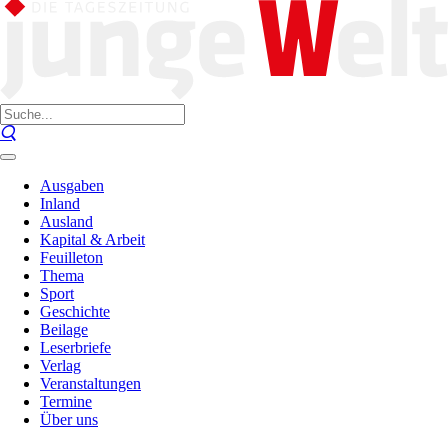
Ausgaben
Inland
Ausland
Kapital & Arbeit
Feuilleton
Thema
Sport
Geschichte
Beilage
Leserbriefe
Verlag
Veranstaltungen
Termine
Über uns