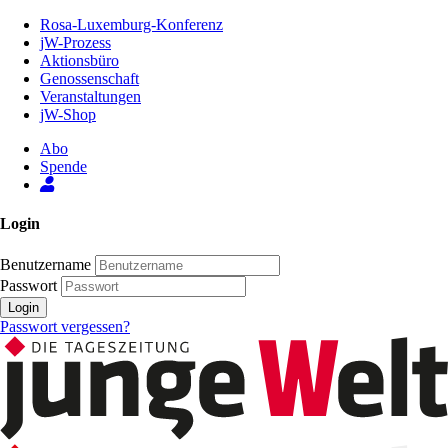
Zum
Rosa-Luxemburg-Konferenz
Inhalt
jW-Prozess
der
Aktionsbüro
Seite
Genossenschaft
Veranstaltungen
jW-Shop
Abo
Spende
Login
Benutzername
Passwort
Login
Passwort vergessen?