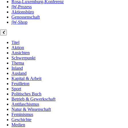
Rosa-Luxemburg-Konferenz
jW-Prozess
Aktionsbüro
Genossenschaft
jW-Shop
Titel
Aktion
Ansichten
Schwerpunkt
Thema
Inland
Ausland
Kapital & Arbeit
Feuilleton
Sport
Politisches Buch
Betrieb & Gewerkschaft
Antifaschismus
Natur & Wissenschaft
Feminismus
Geschichte
Medien