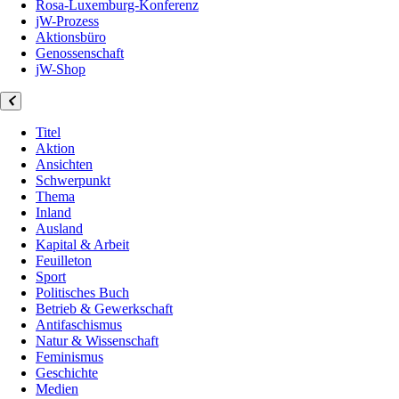
Rosa-Luxemburg-Konferenz
jW-Prozess
Aktionsbüro
Genossenschaft
jW-Shop
Titel
Aktion
Ansichten
Schwerpunkt
Thema
Inland
Ausland
Kapital & Arbeit
Feuilleton
Sport
Politisches Buch
Betrieb & Gewerkschaft
Antifaschismus
Natur & Wissenschaft
Feminismus
Geschichte
Medien