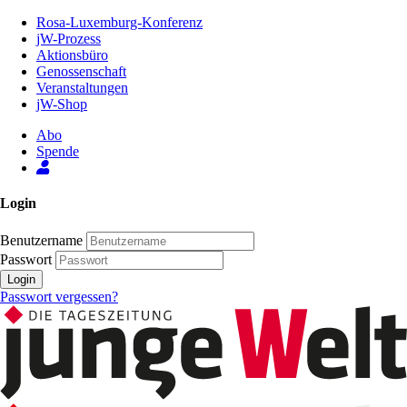
Zum
Rosa-Luxemburg-Konferenz
Inhalt
jW-Prozess
der
Aktionsbüro
Seite
Genossenschaft
Veranstaltungen
jW-Shop
Abo
Spende
Login
Benutzername
Passwort
Login
Passwort vergessen?