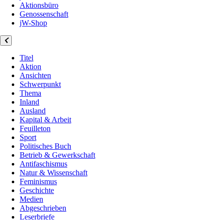
Aktionsbüro
Genossenschaft
jW-Shop
Titel
Aktion
Ansichten
Schwerpunkt
Thema
Inland
Ausland
Kapital & Arbeit
Feuilleton
Sport
Politisches Buch
Betrieb & Gewerkschaft
Antifaschismus
Natur & Wissenschaft
Feminismus
Geschichte
Medien
Abgeschrieben
Leserbriefe