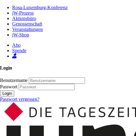
Zum
Rosa-Luxemburg-Konferenz
Inhalt
jW-Prozess
der
Aktionsbüro
Seite
Genossenschaft
Veranstaltungen
jW-Shop
Abo
Spende
Login
Benutzername
Passwort
Login
Passwort vergessen?