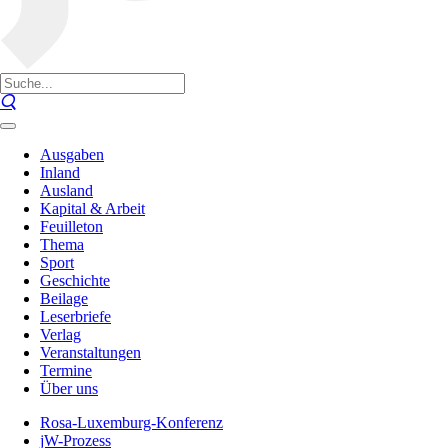
Ausgaben
Inland
Ausland
Kapital & Arbeit
Feuilleton
Thema
Sport
Geschichte
Beilage
Leserbriefe
Verlag
Veranstaltungen
Termine
Über uns
Rosa-Luxemburg-Konferenz
jW-Prozess