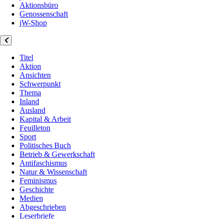
Aktionsbüro
Genossenschaft
jW-Shop
Titel
Aktion
Ansichten
Schwerpunkt
Thema
Inland
Ausland
Kapital & Arbeit
Feuilleton
Sport
Politisches Buch
Betrieb & Gewerkschaft
Antifaschismus
Natur & Wissenschaft
Feminismus
Geschichte
Medien
Abgeschrieben
Leserbriefe