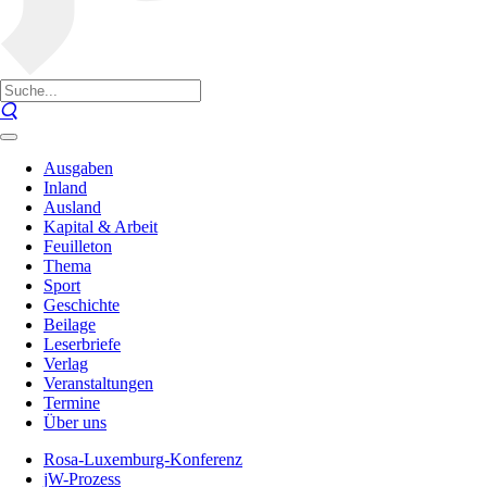
Ausgaben
Inland
Ausland
Kapital & Arbeit
Feuilleton
Thema
Sport
Geschichte
Beilage
Leserbriefe
Verlag
Veranstaltungen
Termine
Über uns
Rosa-Luxemburg-Konferenz
jW-Prozess