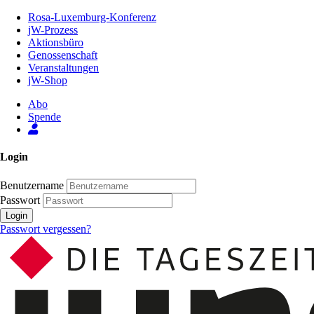
Zum
Rosa-Luxemburg-Konferenz
Inhalt
jW-Prozess
der
Aktionsbüro
Seite
Genossenschaft
Veranstaltungen
jW-Shop
Abo
Spende
Login
Benutzername
Passwort
Login
Passwort vergessen?