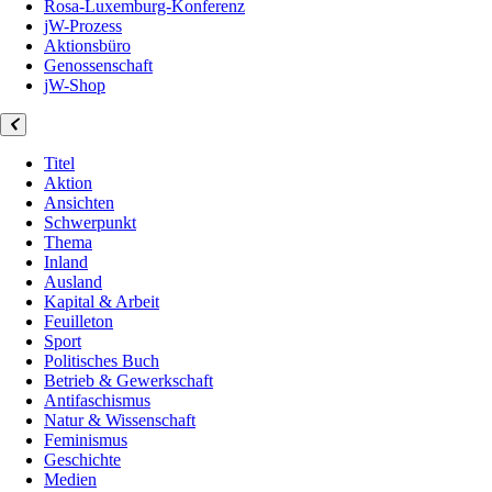
Rosa-Luxemburg-Konferenz
jW-Prozess
Aktionsbüro
Genossenschaft
jW-Shop
Titel
Aktion
Ansichten
Schwerpunkt
Thema
Inland
Ausland
Kapital & Arbeit
Feuilleton
Sport
Politisches Buch
Betrieb & Gewerkschaft
Antifaschismus
Natur & Wissenschaft
Feminismus
Geschichte
Medien