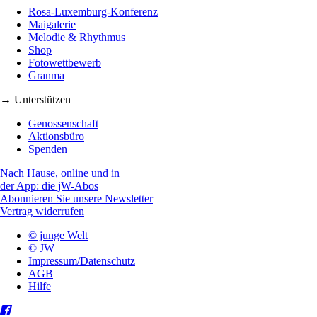
Rosa-Luxemburg-Konferenz
Maigalerie
Melodie & Rhythmus
Shop
Fotowettbewerb
Granma
→ Unterstützen
Genossenschaft
Aktionsbüro
Spenden
Nach Hause, online und in
der App: die jW-Abos
Abonnieren Sie unsere Newsletter
Vertrag widerrufen
© junge Welt
© JW
Impressum/Datenschutz
AGB
Hilfe