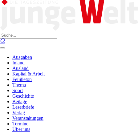
Ausgaben
Inland
Ausland
Kapital & Arbeit
Feuilleton
Thema
Sport
Geschichte
Beilage
Leserbriefe
Verlag
Veranstaltungen
Termine
Über uns