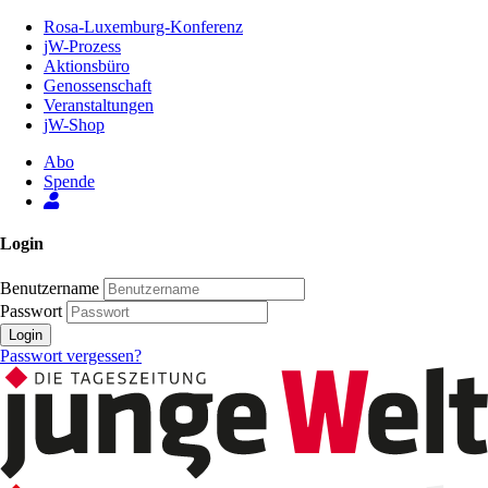
Zum
Rosa-Luxemburg-Konferenz
Inhalt
jW-Prozess
der
Aktionsbüro
Seite
Genossenschaft
Veranstaltungen
jW-Shop
Abo
Spende
Login
Benutzername
Passwort
Login
Passwort vergessen?