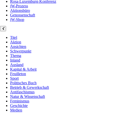
Rosa-Luxemburg-Konferenz
jW-Prozess
Aktionsbüro
Genossenschaft
jW-Shop
Titel
Aktion
Ansichten
Schwerpunkt
Thema
Inland
Ausland
Kapital & Arbeit
Feuilleton
Sport
Politisches Buch
Betrieb & Gewerkschaft
Antifaschismus
Natur & Wissenschaft
Feminismus
Geschichte
Medien