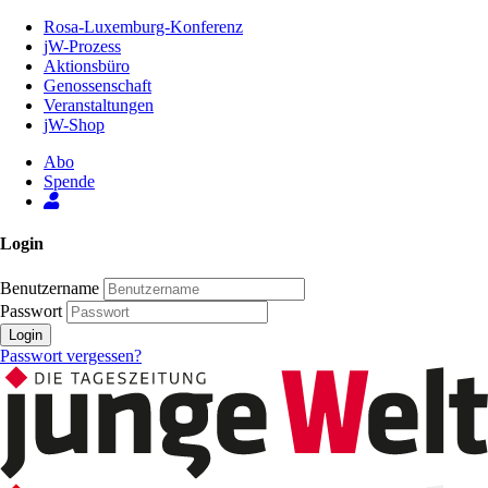
Zum
Rosa-Luxemburg-Konferenz
Inhalt
jW-Prozess
der
Aktionsbüro
Seite
Genossenschaft
Veranstaltungen
jW-Shop
Abo
Spende
Login
Benutzername
Passwort
Login
Passwort vergessen?