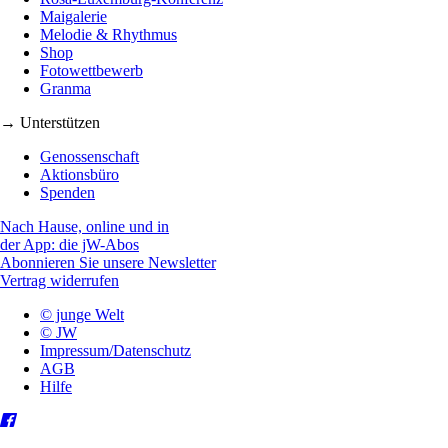
Maigalerie
Melodie & Rhythmus
Shop
Fotowettbewerb
Granma
→ Unterstützen
Genossenschaft
Aktionsbüro
Spenden
Nach Hause, online und in
der App: die jW-Abos
Abonnieren Sie unsere Newsletter
Vertrag widerrufen
© junge Welt
© JW
Impressum/Datenschutz
AGB
Hilfe