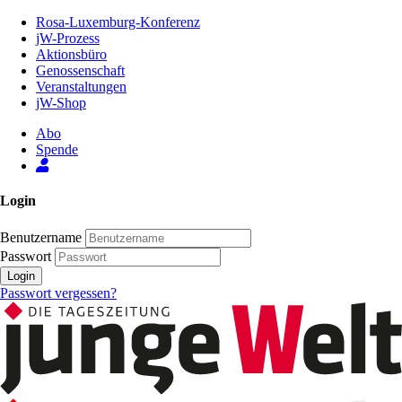
Zum
Rosa-Luxemburg-Konferenz
Inhalt
jW-Prozess
der
Aktionsbüro
Seite
Genossenschaft
Veranstaltungen
jW-Shop
Abo
Spende
Login
Benutzername
Passwort
Login
Passwort vergessen?