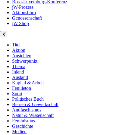
Rosa-Luxemburg-Konferenz
jW-Prozess
Aktionsbüro
Genossenschaft
jW-Shop
Titel
Aktion
Ansichten
Schwerpunkt
Thema
Inland
Ausland
Kapital & Arbeit
Feuilleton
Sport
Politisches Buch
Betrieb & Gewerkschaft
Antifaschismus
Natur & Wissenschaft
Feminismus
Geschichte
Medien