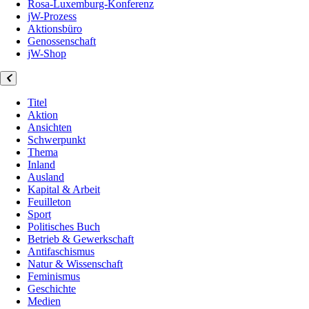
Rosa-Luxemburg-Konferenz
jW-Prozess
Aktionsbüro
Genossenschaft
jW-Shop
Titel
Aktion
Ansichten
Schwerpunkt
Thema
Inland
Ausland
Kapital & Arbeit
Feuilleton
Sport
Politisches Buch
Betrieb & Gewerkschaft
Antifaschismus
Natur & Wissenschaft
Feminismus
Geschichte
Medien