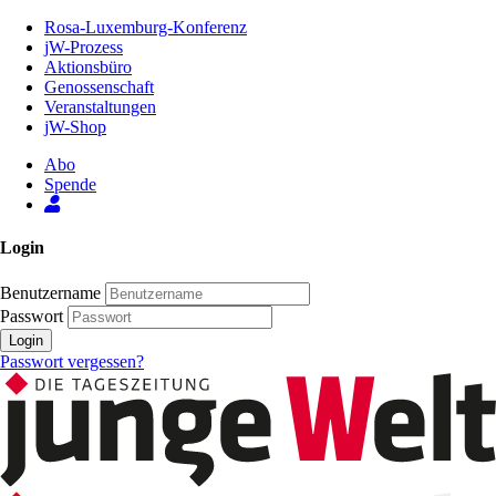
Zum
Rosa-Luxemburg-Konferenz
Inhalt
jW-Prozess
der
Aktionsbüro
Seite
Genossenschaft
Veranstaltungen
jW-Shop
Abo
Spende
Login
Benutzername
Passwort
Login
Passwort vergessen?