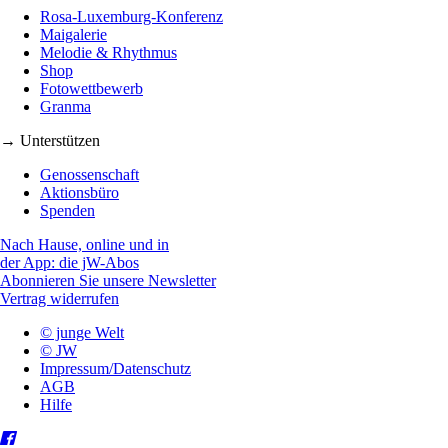
Rosa-Luxemburg-Konferenz
Maigalerie
Melodie & Rhythmus
Shop
Fotowettbewerb
Granma
→ Unterstützen
Genossenschaft
Aktionsbüro
Spenden
Nach Hause, online und in
der App: die jW-Abos
Abonnieren Sie unsere Newsletter
Vertrag widerrufen
© junge Welt
© JW
Impressum/Datenschutz
AGB
Hilfe