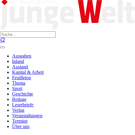
Ausgaben
Inland
Ausland
Kapital & Arbeit
Feuilleton
Thema
Sport
Geschichte
Beilage
Leserbriefe
Verlag
Veranstaltungen
Termine
Über uns