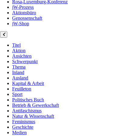
Rosa-Luxemburg-Konferenz
jW-Prozess
Aktionsbüro
Genossenschaft
jW-Shop
Titel
Aktion
Ansichten
Schwerpunkt
Thema
Inland
Ausland
Kapital & Arbeit
Feuilleton
Sport
Politisches Buch
Betrieb & Gewerkschaft
Antifaschismus
Natur & Wissenschaft
Feminismus
Geschichte
Medien