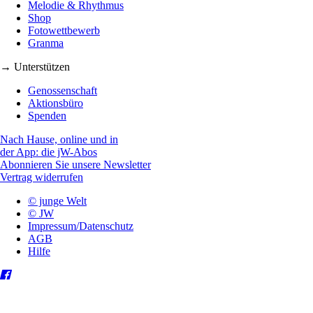
Melodie & Rhythmus
Shop
Fotowettbewerb
Granma
→ Unterstützen
Genossenschaft
Aktionsbüro
Spenden
Nach Hause, online und in
der App: die jW-Abos
Abonnieren Sie unsere Newsletter
Vertrag widerrufen
© junge Welt
© JW
Impressum/Datenschutz
AGB
Hilfe