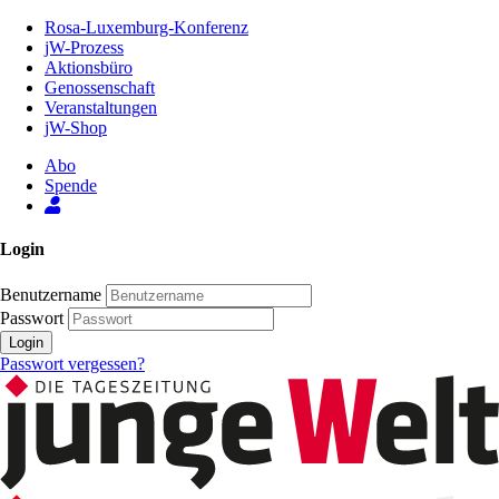
Zum
Rosa-Luxemburg-Konferenz
Inhalt
jW-Prozess
der
Aktionsbüro
Seite
Genossenschaft
Veranstaltungen
jW-Shop
Abo
Spende
Login
Benutzername
Passwort
Login
Passwort vergessen?