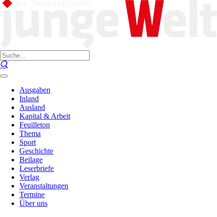
Ausgaben
Inland
Ausland
Kapital & Arbeit
Feuilleton
Thema
Sport
Geschichte
Beilage
Leserbriefe
Verlag
Veranstaltungen
Termine
Über uns