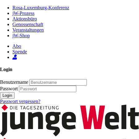
Zum
Rosa-Luxemburg-Konferenz
Inhalt
jW-Prozess
der
Aktionsbüro
Seite
Genossenschaft
Veranstaltungen
jW-Shop
Abo
Spende
Login
Benutzername
Passwort
Login
Passwort vergessen?