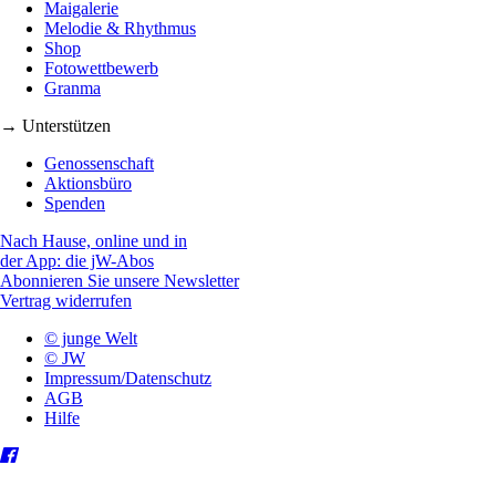
Maigalerie
Melodie & Rhythmus
Shop
Fotowettbewerb
Granma
→ Unterstützen
Genossenschaft
Aktionsbüro
Spenden
Nach Hause, online und in
der App: die jW-Abos
Abonnieren Sie unsere Newsletter
Vertrag widerrufen
© junge Welt
© JW
Impressum/Datenschutz
AGB
Hilfe