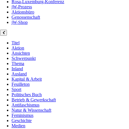
Rosa-Luxemburg-Konferenz
jW-Prozess
Aktionsbüro
Genossenschaft
jW-Shop
Titel
Aktion
Ansichten
Schwerpunkt
Thema
Inland
Ausland
Kapital & Arbeit
Feuilleton
Sport
Politisches Buch
Betrieb & Gewerkschaft
Antifaschismus
Natur & Wissenschaft
Feminismus
Geschichte
Medien