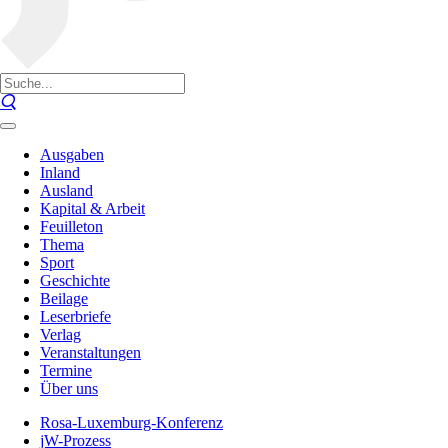
Ausgaben
Inland
Ausland
Kapital & Arbeit
Feuilleton
Thema
Sport
Geschichte
Beilage
Leserbriefe
Verlag
Veranstaltungen
Termine
Über uns
Rosa-Luxemburg-Konferenz
jW-Prozess