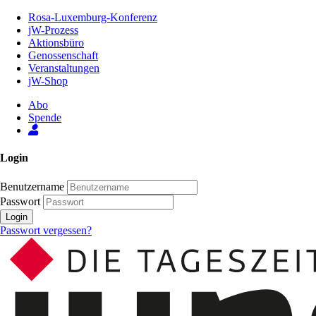
Zum
Rosa-Luxemburg-Konferenz
Inhalt
jW-Prozess
der
Aktionsbüro
Seite
Genossenschaft
Veranstaltungen
jW-Shop
Abo
Spende
Login
Benutzername
Passwort
Login
Passwort vergessen?