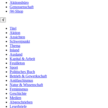
Aktionsbüro
Genossenschaft
jW-Shop
Titel
Aktion
Ansichten
Schwerpunkt
Thema
Inland
Ausland
Kapital & Arbeit
Feuilleton
Sport
Politisches Buch
Betrieb & Gewerkschaft
Antifaschismus
Natur & Wissenschaft
Feminismus
Geschichte
Medien
Abgeschrieben
Leserbriefe