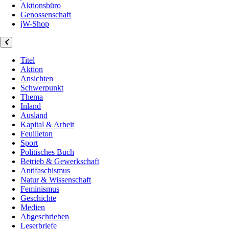
Aktionsbüro
Genossenschaft
jW-Shop
Titel
Aktion
Ansichten
Schwerpunkt
Thema
Inland
Ausland
Kapital & Arbeit
Feuilleton
Sport
Politisches Buch
Betrieb & Gewerkschaft
Antifaschismus
Natur & Wissenschaft
Feminismus
Geschichte
Medien
Abgeschrieben
Leserbriefe