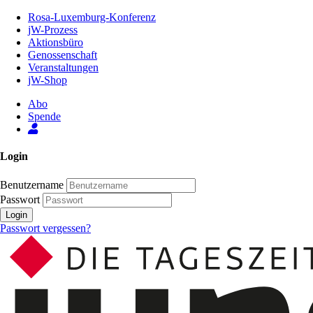
Zum
Rosa-Luxemburg-Konferenz
Inhalt
jW-Prozess
der
Aktionsbüro
Seite
Genossenschaft
Veranstaltungen
jW-Shop
Abo
Spende
Login
Benutzername
Passwort
Login
Passwort vergessen?