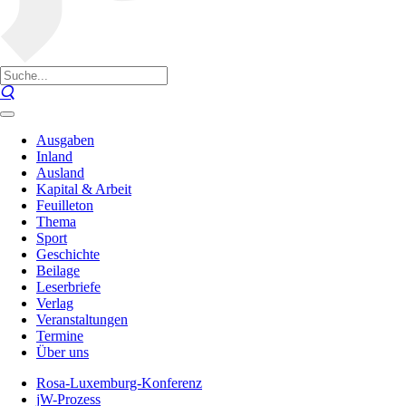
Ausgaben
Inland
Ausland
Kapital & Arbeit
Feuilleton
Thema
Sport
Geschichte
Beilage
Leserbriefe
Verlag
Veranstaltungen
Termine
Über uns
Rosa-Luxemburg-Konferenz
jW-Prozess